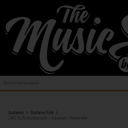
Aller
au
contenu
Search
for:
Guitares
Guitares Folk
LAG TL70 Auditorium – Gaucher – Naturelle