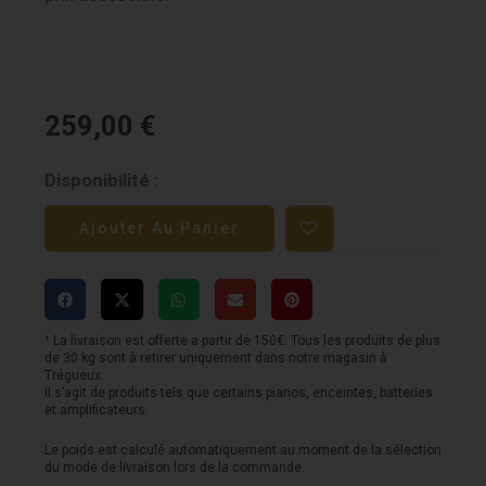
259,00
€
quantité
Disponibilité :
de
Ajouter Au Panier
LAG
TL70
Auditorium
-
¹ La livraison est offerte a partir de 150€. Tous les produits de plus
de 30 kg sont à retirer uniquement dans notre magasin à
Gaucher
Trégueux.
Il s’agit de produits tels que certains pianos, enceintes, batteries
-
et amplificateurs.
Naturelle
Le poids est calculé automatiquement au moment de la sélection
du mode de livraison lors de la commande.