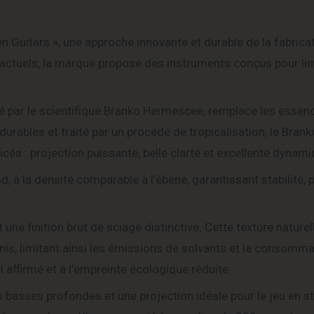
n Guitars », une approche innovante et durable de la fabrica
ctuels, la marque propose des instruments conçus pour lim
 par le scientifique Branko Hermescee, remplace les essen
 durables et traité par un procédé de tropicalisation, le Bra
céa : projection puissante, belle clarté et excellente dynami
 à la densité comparable à l’ébène, garantissant stabilité, p
ne finition brut de sciage distinctive. Cette texture nature
ernis, limitant ainsi les émissions de solvants et la consomm
l affirmé et à l’empreinte écologique réduite.
basses profondes et une projection idéale pour le jeu en 