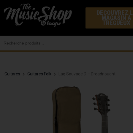
Aller
DECOUVREZ L
au
MAGASIN À
contenu
TREGUEUX
Search
for:
Guitares
Guitares Folk
Lag Sauvage D – Dreadnought