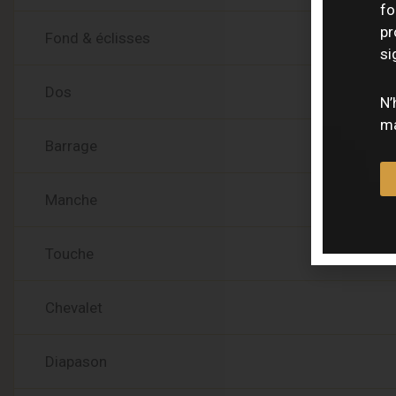
fo
pr
Fond & éclisses
si
Dos
N’
ma
Barrage
Manche
Touche
Chevalet
Diapason