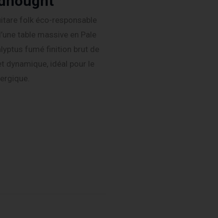
adnought
itare folk éco-responsable
’une table massive en Pale
ptus fumé finition brut de
et dynamique, idéal pour le
ergique.