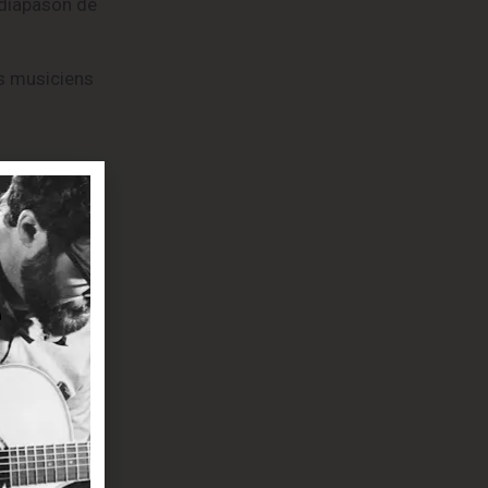
 diapason de
s musiciens