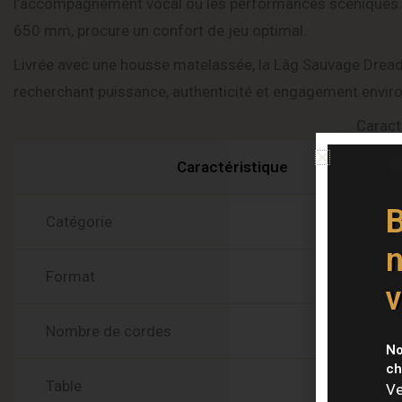
l’accompagnement vocal ou les performances scéniques. 
650 mm, procure un confort de jeu optimal.
Livrée avec une housse matelassée, la Lâg Sauvage Dread
recherchant puissance, authenticité et engagement envir
Caract
Caractéristique
B
Catégorie
n
Format
v
Nombre de cordes
No
ch
Table
Ve