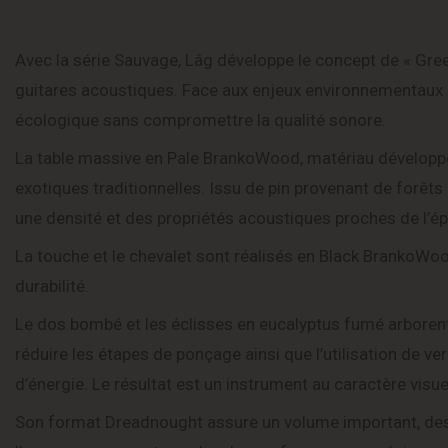
Avec la série Sauvage, Lâg développe le concept de « Gree
guitares acoustiques. Face aux enjeux environnementaux a
écologique sans compromettre la qualité sonore.
La table massive en Pale BrankoWood, matériau développé
exotiques traditionnelles. Issu de pin provenant de forêts
une densité et des propriétés acoustiques proches de l’épi
La touche et le chevalet sont réalisés en Black BrankoWood,
durabilité.
Le dos bombé et les éclisses en eucalyptus fumé arborent u
réduire les étapes de ponçage ainsi que l’utilisation de v
d’énergie. Le résultat est un instrument au caractère visue
Son format Dreadnought assure un volume important, des 