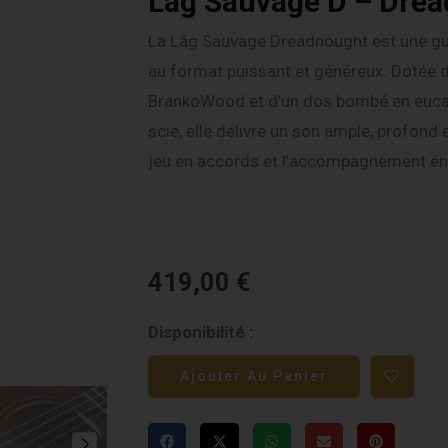
Lag Sauvage D – Dre
La Lâg Sauvage Dreadnought est une gu
au format puissant et généreux. Dotée d
BrankoWood et d’un dos bombé en eucaly
scie, elle délivre un son ample, profond 
jeu en accords et l’accompagnement én
419,00
€
quantité
Disponibilité :
de
Ajouter Au Panier
Lag
Sauvage