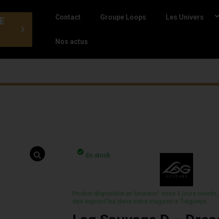
Contact
Groupe Loops
Les Univers
E
Nos actus
En stock
Produit disponible en livraison¹ sous 3 jours ouvrés,
des aujourd’hui dans notre magasin a Trégueux.