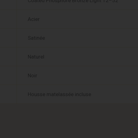
Coated Phosphore Bronze Light 12–52
Acier
Satinée
Naturel
Noir
Housse matelassée incluse