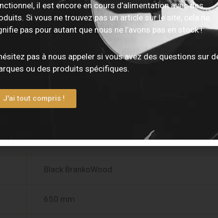
nctionnel, il est encore en cours d’alimentation avec des
oduits. Si vous ne trouvez pas un article sur le site, cela ne
Eucalyptus fumé finition brut de scie
gnifie pas pour autant que nous ne l’avons pas en stock !
Bombé
hésitez pas à nous appeler si vous avez des questions sur d
rques ou des produits spécifiques.
X
J'ai tout compris !
Khaya
Black BrankoWood
Black BrankoWood
650 mm