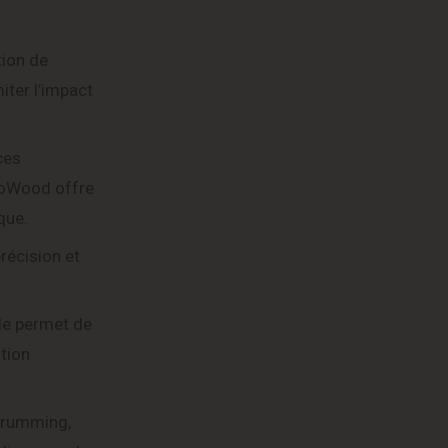
tion de
iter l’impact
ces
nkoWood offre
que.
récision et
lle permet de
ation
strumming,