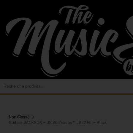
Aller
au
contenu
Search
for:
Non Classé
Guitare JACKSON – JS Surfcaster™ JS22 HT – Black