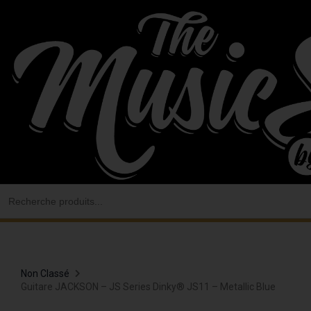
Aller
au
contenu
Search
for:
Non Classé
Guitare JACKSON – JS Series Dinky® JS11 – Metallic Blue