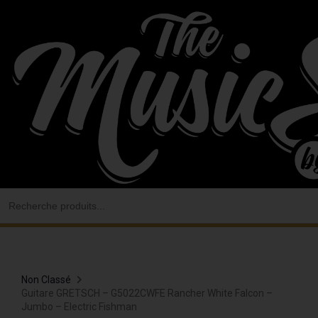
Aller
au
contenu
Search
for:
Non Classé
Guitare GRETSCH – G5022CWFE Rancher White Falcon –
Jumbo – Electric Fishman