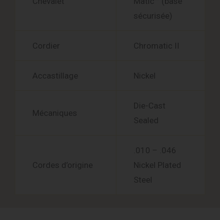
Chevalet
Matic™ (base
sécurisée)
Cordier
Chromatic II
Accastillage
Nickel
Die-Cast
Mécaniques
Sealed
.010 – .046
Cordes d’origine
Nickel Plated
Steel