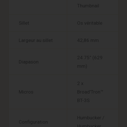
Thumbnail
Sillet
Os véritable
Largeur au sillet
42,86 mm
24.75” (629
Diapason
mm)
2 x
Micros
Broad’Tron™
BT-3S
Humbucker /
Configuration
Humbucker