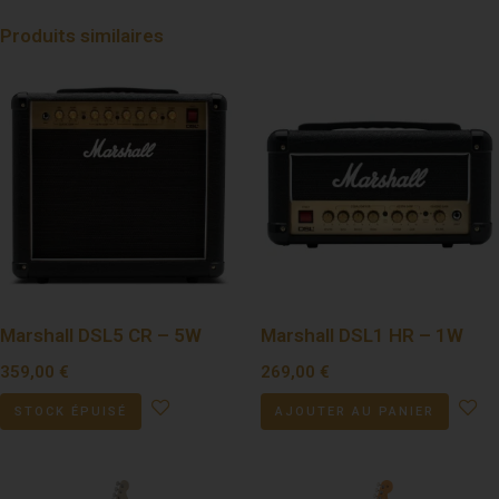
Produits similaires
Marshall DSL5 CR – 5W
Marshall DSL1 HR – 1W
359,00
€
269,00
€
STOCK ÉPUISÉ
AJOUTER AU PANIER