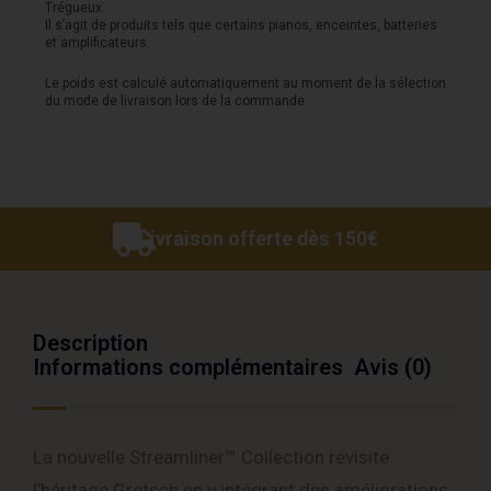
II
Trégueux.
Il s’agit de produits tels que certains pianos, enceintes, batteries
-
et amplificateurs.
Cadillac
Le poids est calculé automatiquement au moment de la sélection
du mode de livraison lors de la commande.
Green
Livraison offerte dès 150€
Description
Informations complémentaires
Avis (0)
La nouvelle Streamliner™ Collection revisite
l’héritage Gretsch en y intégrant des améliorations