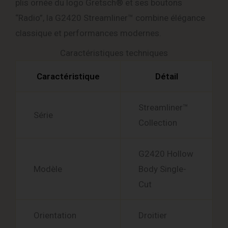
plis ornée du logo Gretsch® et ses boutons
“Radio”, la G2420 Streamliner™ combine élégance
classique et performances modernes.
Caractéristiques techniques
Caractéristique
Détail
Streamliner™
Série
Collection
G2420 Hollow
Modèle
Body Single-
Cut
Orientation
Droitier