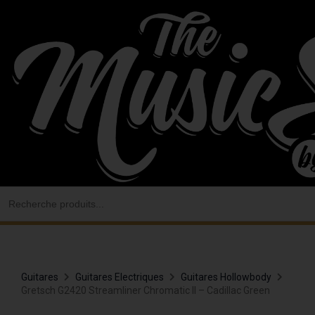
Aller
au
contenu
Search
for:
Guitares
Guitares Electriques
Guitares Hollowbody
Gretsch G2420 Streamliner Chromatic II – Cadillac Green