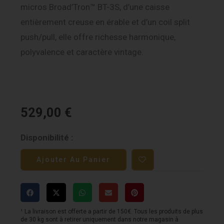
micros Broad’Tron™ BT-3S, d’une caisse
entièrement creuse en érable et d’un coil split
push/pull, elle offre richesse harmonique,
polyvalence et caractère vintage.
529,00
€
quantité
Disponibilité :
de
Ajouter Au Panier
Gretsch
G2420
Streamliner
Chromatic
¹ La livraison est offerte a partir de 150€. Tous les produits de plus
de 30 kg sont à retirer uniquement dans notre magasin à