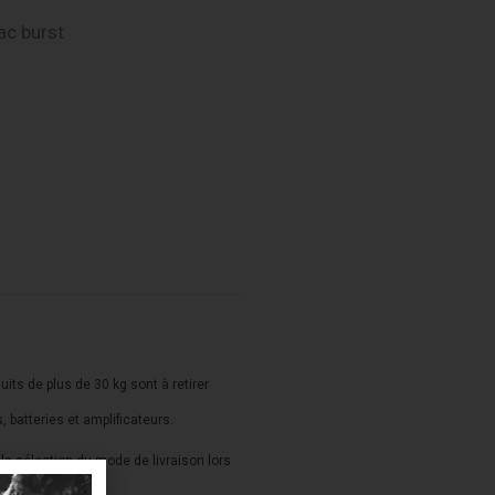
ac burst
duits de plus de 30 kg sont à retirer
s, batteries et amplificateurs.
a sélection du mode de livraison lors