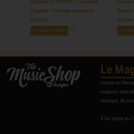
Guitare EPIPHONE – Firebird
Guitar
Original – vintage sunburst
Round
690,00
€
499,00
STOCK ÉPUISÉ
STOCK
Le Mag
Unique en Breta
magasin spéciali
musique, de sono
Il fait partie du
G