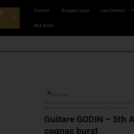
Contact
Groupe Loops
Les Univers
E
Nos actus
En stock
Produit disponible en livraison¹ sous 3 jours ouvrés,
des aujourd’hui dans notre magasin a Trégueux.
Guitare GODIN – 5th 
cognac burst