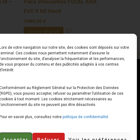
e M –
Paire d’enceintes FOCAL ARIA
EVO X N3 black
3980,00
€
STOCK ÉPUISÉ
Lors de votre navigation sur notre site, des cookies sont déposés sur votre
terminal. Ces cookies nous permettent notamment d’assurer le
fonctionnement du site, d’analyser la fréquentation et les performances,
de vous proposer du contenu et des publicités adaptés à vos centres
ct
Horaires
d’intérêt.
udiard
Du Lundi au Vendredi
Conformément au Règlement Général sur la Protection des Données
(RGPD), vous pouvez accepter, refuser ou paramétrer l’utilisation de ces
x
10h00 – 12h30 // 14h00 –
cookies à tout moment. Les cookies strictement nécessaires au
19h00
fonctionnement du site ne peuvent pas être désactivés.
e-loops.fr
Le Samedi
Pour en savoir plus, consultez notre
politique de confidentialité
.
10h00 – 12h30 // 14h00 –
18h00
Accepter
Refuser
Voir les préférences