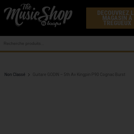
Aller
DECOUVREZ L
au
MAGASIN À
contenu
TREGUEUX
Search
for:
Non Classé
Guitare GODIN – 5th Av Kingpin P90 Cognac Burst