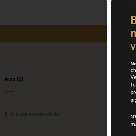
B
n
v
No
ch
Ve
Avis (0)
fo
pr
si
Il n’y a pas encore d’avis.
N’
ma