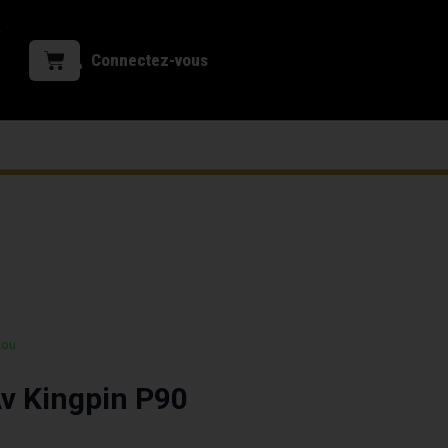
Connectez-vous
 ou
Av Kingpin P90