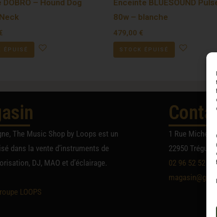
e DOBRO – Hound Dog
Enceinte BLUESOUND Puls
 Neck
80w – blanche
€
479,00
€
 ÉPUISÉ
STOCK ÉPUISÉ
asin
Conta
gne, The Music Shop by Loops est un
1 Rue Michel A
sé dans la vente d’instruments de
22950 Trégueu
risation, DJ, MAO et d’éclairage.
02 96 52 52 52
magasin@group
roupe LOOPS