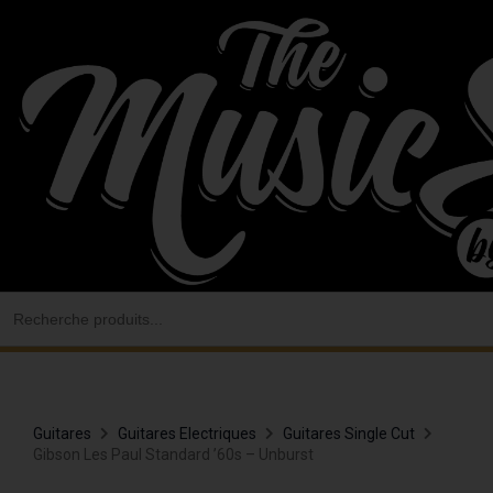
Aller
au
contenu
Search
for:
Guitares
Guitares Electriques
Guitares Single Cut
Gibson Les Paul Standard ’60s – Unburst