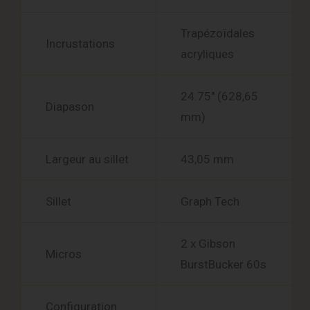
Trapézoïdales
Incrustations
acryliques
24.75″ (628,65
Diapason
mm)
Largeur au sillet
43,05 mm
Sillet
Graph Tech
2 x Gibson
Micros
BurstBucker 60s
Configuration