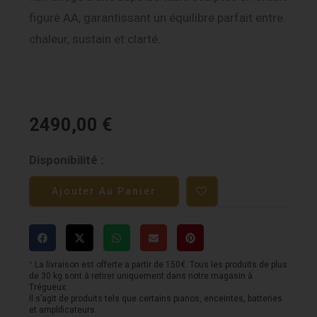
figuré AA, garantissant un équilibre parfait entre
chaleur, sustain et clarté.
2490,00
€
quantité
Disponibilité :
de
Ajouter Au Panier
Gibson
Les
Paul
Standard
¹ La livraison est offerte a partir de 150€. Tous les produits de plus
de 30 kg sont à retirer uniquement dans notre magasin à
'60s
Trégueux.
Il s’agit de produits tels que certains pianos, enceintes, batteries
-
et amplificateurs.