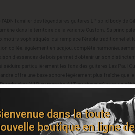
’ADN familier des légendaires guitares LP solid body de G
’amène dans le territoire de la variante Custom. Sa principale
motifs sophistiqués, qui remplace l’érable traditionnel et l
ation collée, également en acajou, complète harmonieusemen
ison d’essences de bois permet d’obtenir un son distincte
ui séduira particulièrement les fans des guitares Les Paul 
andre offre une base sonore légèrement plus fraîche que l
 Burstbucker (61R au manche, 61T au chevalet) avec un câb
rop stratégiquement placés. L’accastillage de qualité comp
er Stop Bar en aluminium, le tout dans une finition TV Yello
ienvenue dans la toute
ouvelle boutique en ligne de