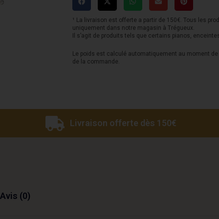
Paul
Standard
¹ La livraison est offerte a partir de 150€. Tous les pro
uniquement dans notre magasin à Trégueux.
60s
Il s’agit de produits tels que certains pianos, enceinte
Mahogany
Le poids est calculé automatiquement au moment de l
de la commande.
Top
-
TV
Yellow
Livraison offerte dès 150€
Avis (0)