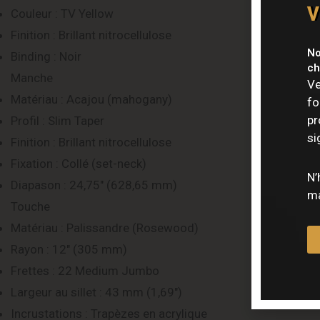
v
Couleur : TV Yellow
Finition : Brillant nitrocellulose
No
Binding : Noir
ch
Manche
Ve
Matériau : Acajou (mahogany)
fo
pr
Profil : Slim Taper
si
Finition : Brillant nitrocellulose
Fixation : Collé (set-neck)
N’
Diapason : 24,75″ (628,65 mm)
ma
Touche
Matériau : Palissandre (Rosewood)
Rayon : 12″ (305 mm)
Frettes : 22 Medium Jumbo
Largeur au sillet : 43 mm (1,69″)
Incrustations : Trapèzes en acrylique