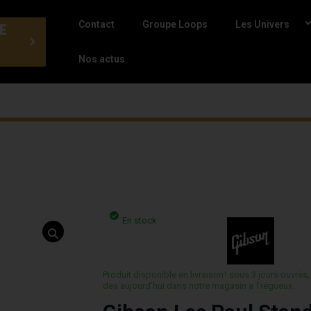
Contact
Groupe Loops
Les Univers
E
Nos actus
En stock
Produit disponible en livraison¹ sous 3 jours ouvrés,
des aujourd’hui dans notre magasin a Trégueux.