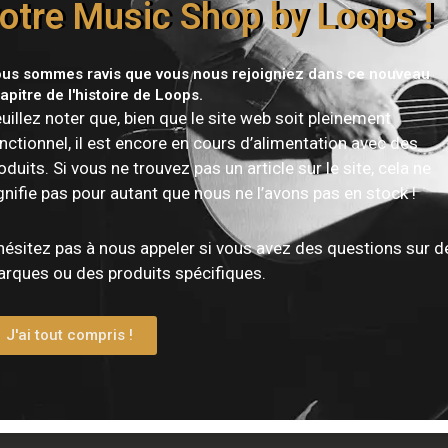
otre Music Shop by Loops !
us sommes ravis que vous nous rejoigniez dans ce nouveau
apitre de l'histoire de Loops.
uillez noter que, bien que le site web soit pleinement
nctionnel, il est encore en cours d’alimentation avec des
oduits. Si vous ne trouvez pas un article sur le site, cela ne
gnifie pas pour autant que nous ne l’avons pas en stock !
hésitez pas à nous appeler si vous avez des questions sur d
rques ou des produits spécifiques.
J'ai tout compris !