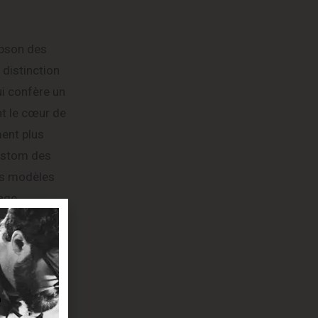
ibson des
 distinction
ui confère un
t le cœur de
ment plus
Custom des
es modèles
lage
rend un
w éclatante.