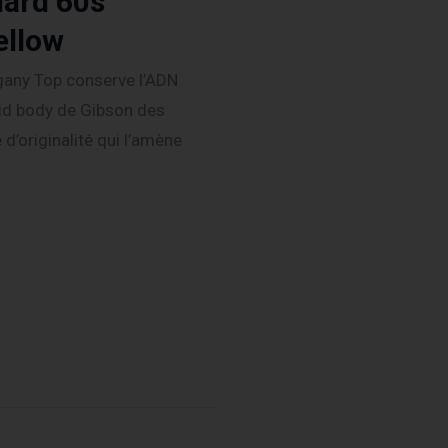
dard 60s
ellow
any Top conserve l’ADN
lid body de Gibson des
d’originalité qui l’amène