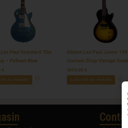
 Les Paul Standard ’50s
Gibson Les Paul Junior 195
Top – Pelham Blue
Custom Shop Vintage Sunb
0
€
3659,00
€
ER AU PANIER
AJOUTER AU PANIER
asin
Conta