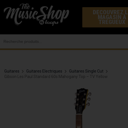
Aller
DECOUVREZ L
au
MAGASIN À
contenu
TREGUEUX
Search
for:
Guitares
Guitares Electriques
Guitares Single Cut
Gibson Les Paul Standard 60s Mahogany Top – TV Yellow