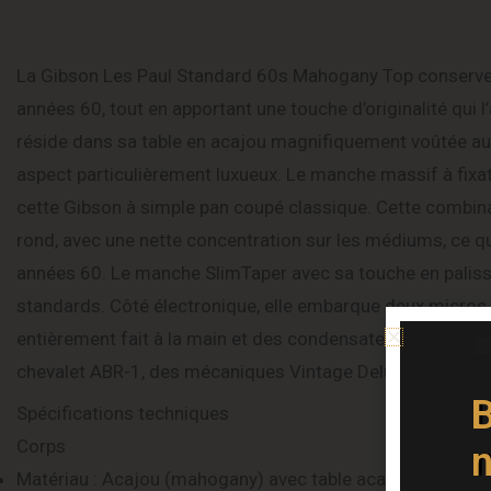
La Gibson Les Paul Standard 60s Mahogany Top conserve l
années 60, tout en apportant une touche d’originalité qui l
réside dans sa table en acajou magnifiquement voûtée aux 
aspect particulièrement luxueux. Le manche massif à fix
cette Gibson à simple pan coupé classique. Cette combina
rond, avec une nette concentration sur les médiums, ce q
années 60. Le manche SlimTaper avec sa touche en paliss
standards. Côté électronique, elle embarque deux micros
entièrement fait à la main et des condensateurs Orange D
chevalet ABR-1, des mécaniques Vintage Deluxe et un cordi
B
Spécifications techniques
Corps
n
Matériau : Acajou (mahogany) avec table acajou