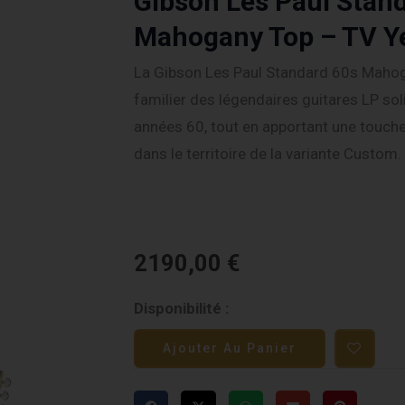
Gibson Les Paul Stan
Mahogany Top – TV Y
La Gibson Les Paul Standard 60s Mahog
familier des légendaires guitares LP so
années 60, tout en apportant une touche 
dans le territoire de la variante Custom.
2190,00
€
quantité
Disponibilité :
de
Ajouter Au Panier
Gibson
Les