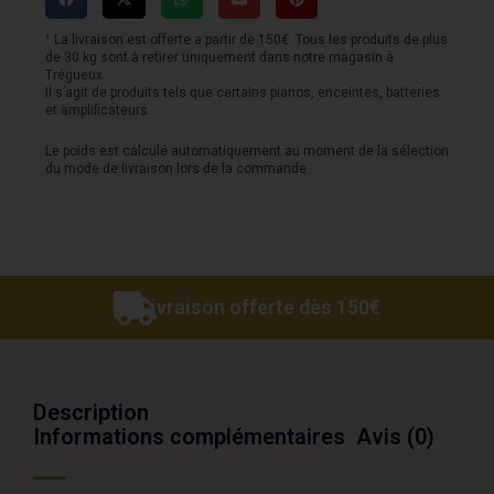
Paul
Standard
¹ La livraison est offerte a partir de 150€. Tous les produits de plus
de 30 kg sont à retirer uniquement dans notre magasin à
'60s
Trégueux.
Il s’agit de produits tels que certains pianos, enceintes, batteries
-
et amplificateurs.
Gaucher
Le poids est calculé automatiquement au moment de la sélection
du mode de livraison lors de la commande.
-
Iced
Tea
Livraison offerte dès 150€
Description
Informations complémentaires
Avis (0)