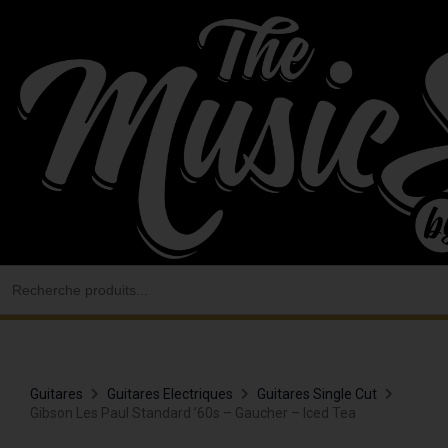
Aller
au
contenu
Search
for:
Guitares
Guitares Electriques
Guitares Single Cut
Gibson Les Paul Standard ’60s – Gaucher – Iced Tea