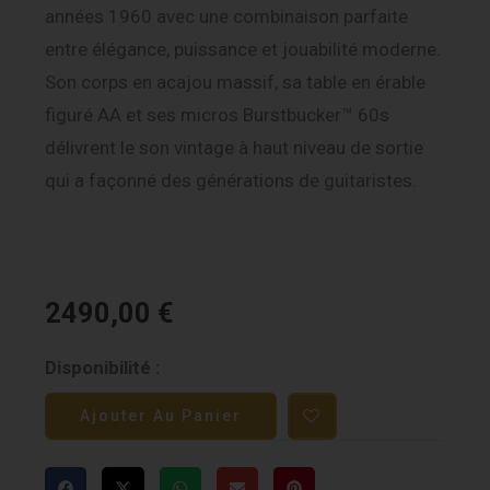
années 1960 avec une combinaison parfaite
entre élégance, puissance et jouabilité moderne.
Son corps en acajou massif, sa table en érable
figuré AA et ses micros Burstbucker™ 60s
délivrent le son vintage à haut niveau de sortie
qui a façonné des générations de guitaristes.
2490,00
€
quantité
Disponibilité :
de
Ajouter Au Panier
Gibson
Les