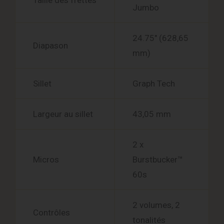
Taille des frettes
Jumbo
24.75″ (628,65
Diapason
mm)
Sillet
Graph Tech
Largeur au sillet
43,05 mm
2 x
Micros
Burstbucker™
60s
2 volumes, 2
Contrôles
tonalités