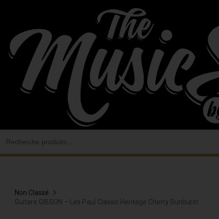
Aller
au
contenu
Search
for:
Non Classé
Guitare GIBSON – Les Paul Classic Heritage Cherry Sunburst