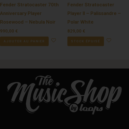
Fender Stratocaster 70th
Fender Stratocaster
Anniversary Player
Player II – Palissandre –
Rosewood – Nebula Noir
Polar White
990,00
€
829,00
€
AJOUTER AU PANIER
STOCK ÉPUISÉ