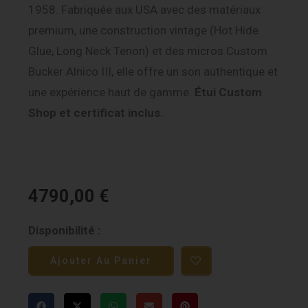
1958. Fabriquée aux USA avec des matériaux
premium, une construction vintage (Hot Hide
Glue, Long Neck Tenon) et des micros Custom
Bucker Alnico III, elle offre un son authentique et
une expérience haut de gamme.
Étui Custom
Shop et certificat inclus.
4790,00
€
quantité
Disponibilité :
de
Ajouter Au Panier
Gibson
Custom