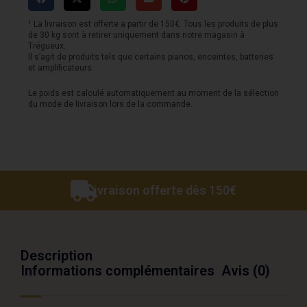
Les
Paul
¹ La livraison est offerte a partir de 150€. Tous les produits de plus
de 30 kg sont à retirer uniquement dans notre magasin à
'58
Trégueux.
Il s’agit de produits tels que certains pianos, enceintes, batteries
Standard
et amplificateurs.
VOS
Le poids est calculé automatiquement au moment de la sélection
du mode de livraison lors de la commande.
-
Bourbon
Burst
Livraison offerte dès 150€
Description
Informations complémentaires
Avis (0)