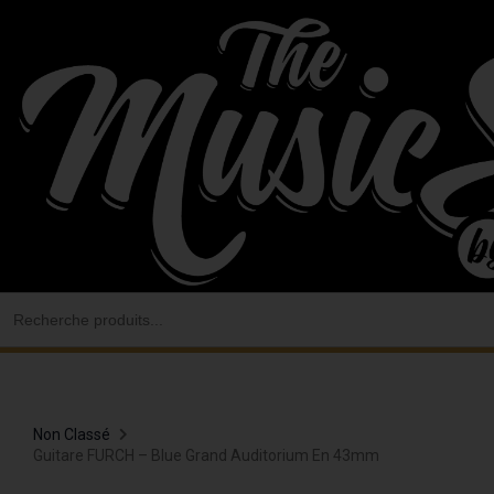
Aller
au
contenu
Search
for:
Non Classé
Guitare FURCH – Blue Grand Auditorium En 43mm