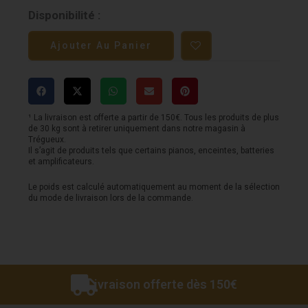
quantité
Disponibilité :
de
Ajouter Au Panier
Guitare
FENDER
-
Vintera®
¹ La livraison est offerte a partir de 150€. Tous les produits de plus
de 30 kg sont à retirer uniquement dans notre magasin à
'70s
Trégueux.
Il s’agit de produits tels que certains pianos, enceintes, batteries
Telecaster®
et amplificateurs.
Deluxe,
Le poids est calculé automatiquement au moment de la sélection
du mode de livraison lors de la commande.
Maple
Vintage
Blonde
Livraison offerte dès 150€