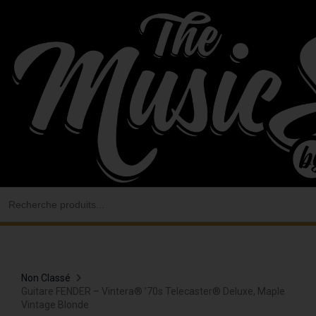
Aller
au
contenu
Search
for:
Non Classé
Guitare FENDER – Vintera® ’70s Telecaster® Deluxe, Maple
Vintage Blonde