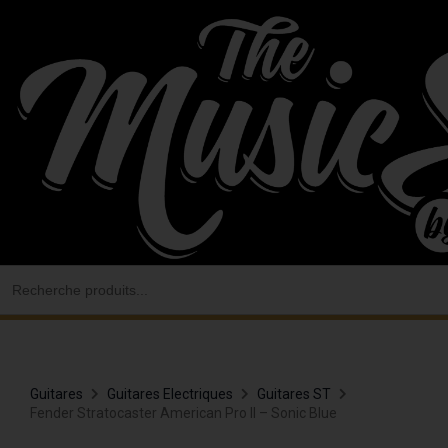
Aller
au
contenu
Search
for:
Guitares
Guitares Electriques
Guitares ST
Fender Stratocaster American Pro II – Sonic Blue