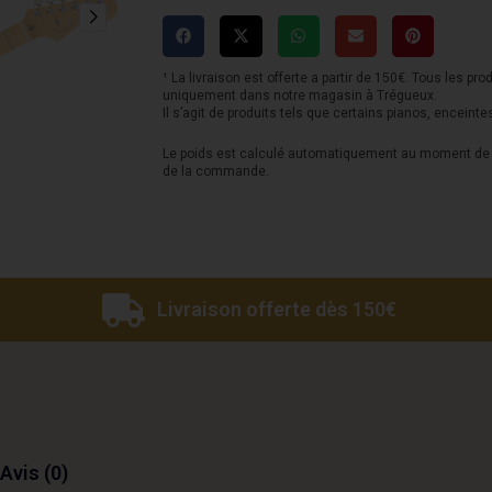
Stratocaster
American
Pro
¹ La livraison est offerte a partir de 150€. Tous les pro
uniquement dans notre magasin à Trégueux.
II
Il s’agit de produits tels que certains pianos, enceinte
-
Le poids est calculé automatiquement au moment de l
de la commande.
Dark
Night
Livraison offerte dès 150€
Avis (0)