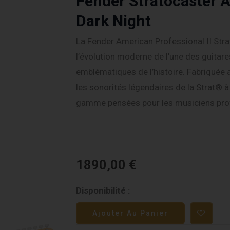
Fender Stratocaster A
Dark Night
La Fender American Professional II Str
l’évolution moderne de l’une des guitare
emblématiques de l’histoire. Fabriquée a
les sonorités légendaires de la Strat® 
gamme pensées pour les musiciens prof
1890,00
€
quantité
Disponibilité :
de
Ajouter Au Panier
Fender