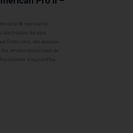
merican Pro II –
atocaster® représente
s électriques les plus
ux États-Unis, elle associe
à des améliorations haut de
essionnels d’aujourd’hui.