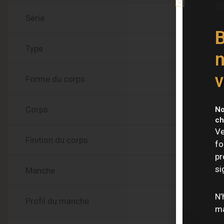
Série
B
Type
n
v
Forme du corps
Corps
No
ch
Ve
Finition du corps
fo
pr
si
Manche
N’
Profil du manche
ma