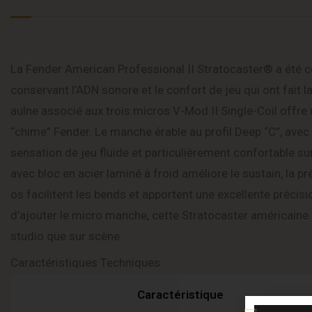
La Fender American Professional II Stratocaster® a été 
conservant l’ADN sonore et le confort de jeu qui ont fait 
aulne associé aux trois micros V-Mod II Single-Coil offre u
“chime” Fender. Le manche érable au profil Deep “C”, avec 
sensation de jeu fluide et particulièrement confortable s
avec bloc en acier laminé à froid améliore le sustain, la pré
os facilitent les bends et apportent une excellente précis
d’ajouter le micro manche, cette Stratocaster américaine
studio que sur scène.
Caractéristiques Techniques
Caractéristique