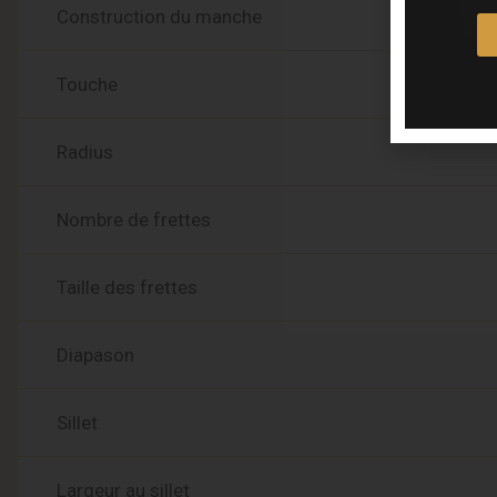
Construction du manche
Touche
Radius
Nombre de frettes
Taille des frettes
Diapason
Sillet
Largeur au sillet