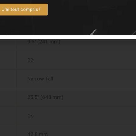
4-Bolt
J'ai tout compris !
Érable
9.5″ (241 mm)
22
Narrow Tall
25.5″ (648 mm)
Os
42.8 mm