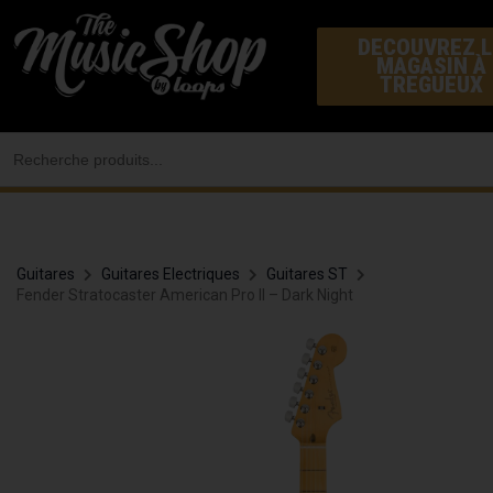
Aller
DECOUVREZ L
au
MAGASIN À
contenu
TREGUEUX
Search
for:
Guitares
Guitares Electriques
Guitares ST
Fender Stratocaster American Pro II – Dark Night