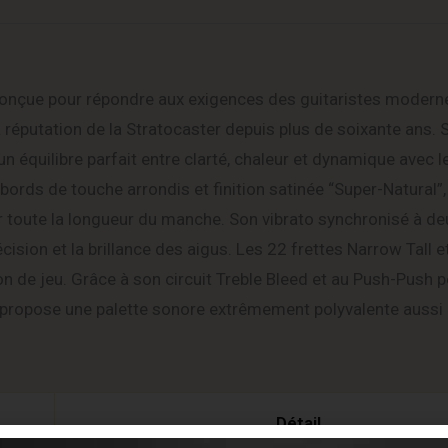
conçue pour répondre aux exigences des guitaristes modern
la réputation de la Stratocaster depuis plus de soixante ans.
n équilibre parfait entre clarté, chaleur et dynamique avec l
bords de touche arrondis et finition satinée “Super-Natural”
ur toute la longueur du manche. Son vibrato synchronisé à de
cision et la brillance des aigus. Les 22 frettes Narrow Tall et 
ion de jeu. Grâce à son circuit Treble Bleed et au Push-Push 
 propose une palette sonore extrêmement polyvalente aussi 
Détail