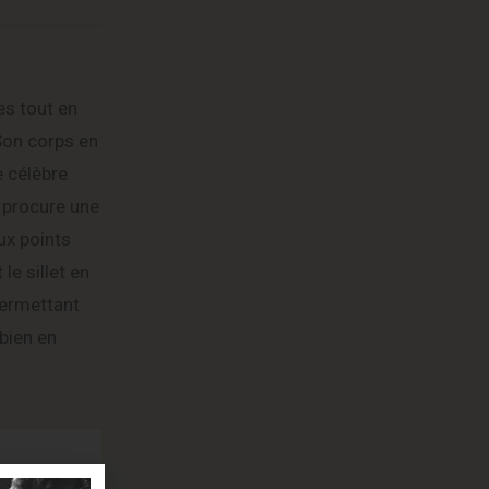
es tout en
 Son corps en
e célèbre
, procure une
ux points
le sillet en
permettant
bien en