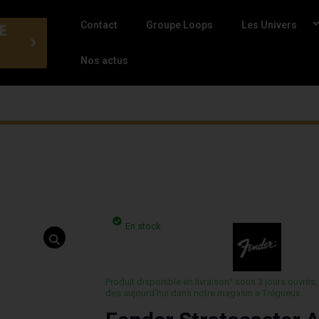
Contact
Groupe Loops
Les Univers
E
Nos actus
En stock
Produit disponible en livraison¹ sous 3 jours ouvrés,
des aujourd’hui dans notre magasin a Trégueux.