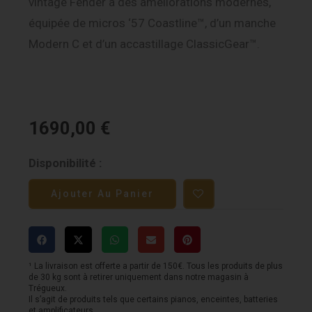
vintage Fender à des améliorations modernes,
équipée de micros ‘57 Coastline™, d’un manche
Modern C et d’un accastillage ClassicGear™.
1690,00
€
quantité
Disponibilité :
de
Ajouter Au Panier
Fender
Stratocaster
American
Pro
¹ La livraison est offerte a partir de 150€. Tous les produits de plus
de 30 kg sont à retirer uniquement dans notre magasin à
Classic
Trégueux.
Il s’agit de produits tels que certains pianos, enceintes, batteries
Maple
et amplificateurs.