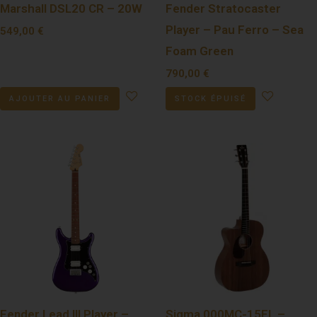
Marshall DSL20 CR – 20W
Fender Stratocaster
Player – Pau Ferro – Sea
549,00
€
Foam Green
790,00
€
AJOUTER AU PANIER
STOCK ÉPUISÉ
Fender Lead III Player –
Sigma 000MC-15EL –