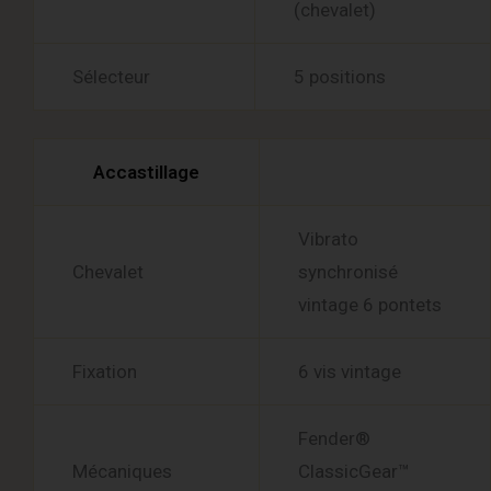
(chevalet)
Sélecteur
5 positions
Accastillage
Vibrato
Chevalet
synchronisé
vintage 6 pontets
Fixation
6 vis vintage
Fender®
Mécaniques
ClassicGear™