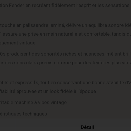
ition Fender en recréant fidèlement l’esprit et les sensations
ouche en palissandre laminé, délivre un équilibre sonore idé
” assure une prise en main naturelle et confortable, tandis q
piquement vintage.
s produisent des sonorités riches et nuancées, mêlant bril
ur des sons clairs précis comme pour des textures plus vint
tils et expressifs, tout en conservant une bonne stabilité d
bilité éprouvée et un look fidèle à l’époque.
itable machine à vibes vintage.
éristiques techniques
Détail