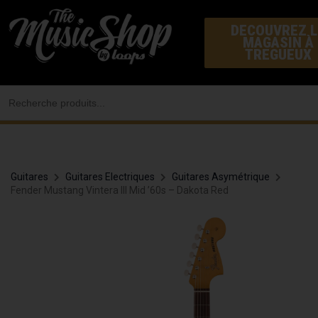
Aller
DECOUVREZ L
au
MAGASIN À
contenu
TREGUEUX
Search
for:
Guitares
Guitares Electriques
Guitares Asymétrique
Fender Mustang Vintera III Mid ’60s – Dakota Red