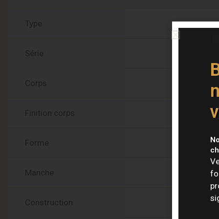
Type
Série
B
Corps
n
v
Finition corps
No
Forme
ch
Ve
Manche
fo
pr
si
Construction