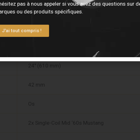
hésitez pas à nous appeler si vous avez des questions sur d
Palissandre laminé rond
rques ou des produits spécifiques.
7.25″ (184 mm)
J'ai tout compris !
22 Vintage Tall
24″ (610 mm)
42 mm
Os
2x Single-Coil Mid ‘60s Mustang