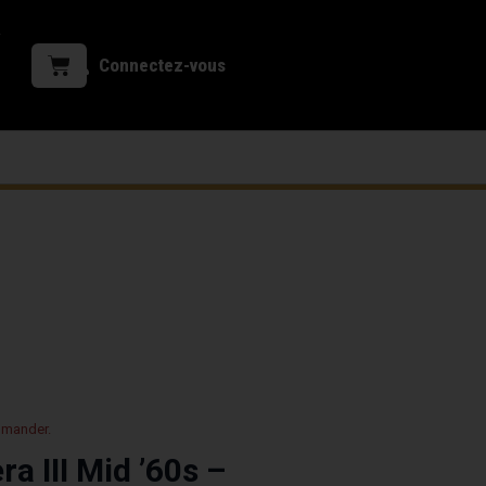
Connectez-vous
mmander.
a III Mid ’60s –