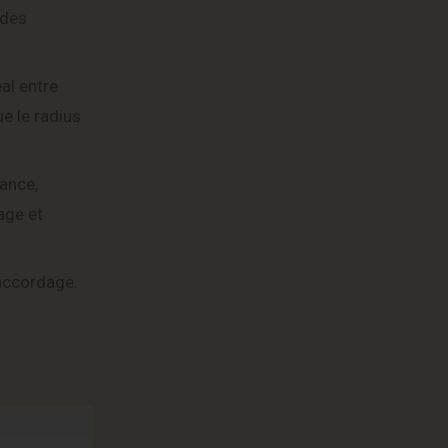
 des
al entre
ue le radius
lance,
age et
’accordage.