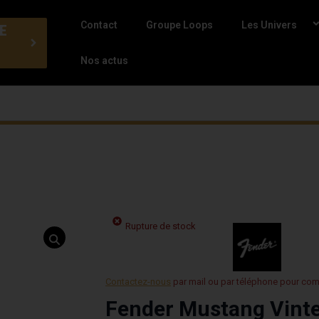
Contact
Groupe Loops
Les Univers
E
Nos actus
Rupture de stock
Contactez-nous
par mail ou par téléphone pour co
Fender Mustang Vinter