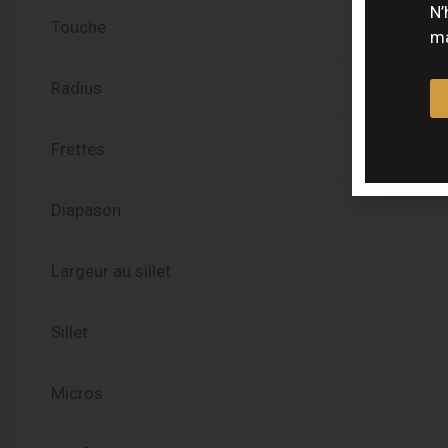
N’
Touche
ma
Radius
Frettes
Diapason
Largeur au sillet
Sillet
Micros