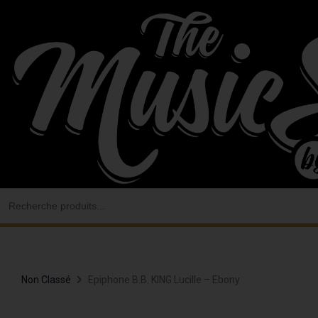
Aller
au
contenu
Search
for:
Non Classé
Epiphone B.B. KING Lucille – Ebony