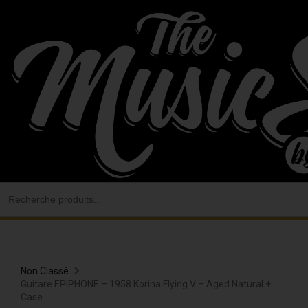
Aller
au
contenu
Search
for:
Non Classé
Guitare EPIPHONE – 1958 Korina Flying V – Aged Natural +
Case