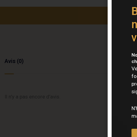
B
n
v
No
Avis (0)
ch
Ve
fo
pr
si
Il n’y a pas encore d’avis.
N’
ma