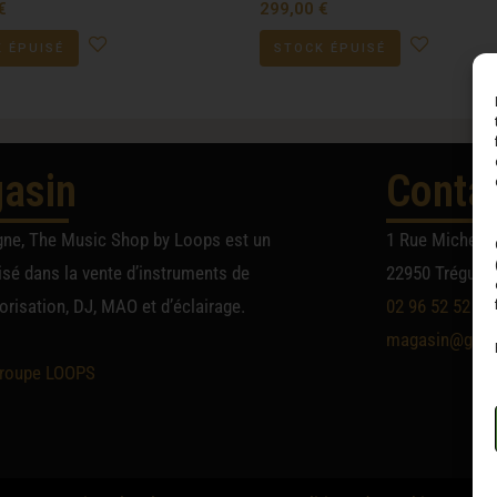
€
299,00
€
 ÉPUISÉ
STOCK ÉPUISÉ
asin
Conta
gne, The Music Shop by Loops est un
1 Rue Michel A
sé dans la vente d’instruments de
22950 Trégueu
risation, DJ, MAO et d’éclairage.
02 96 52 52 52
magasin@group
roupe LOOPS