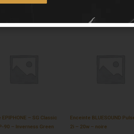
e EPIPHONE – SG Classic
Enceinte BLUESOUND Pulse
-90 – Inverness Green
2i – 20w – noire