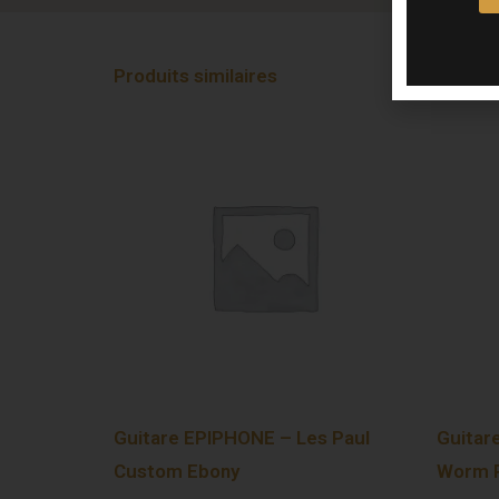
Produits similaires
Guitare EPIPHONE – Les Paul
Guitar
Custom Ebony
Worm P