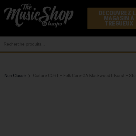
Aller
DECOUVREZ L
au
MAGASIN À
contenu
TREGUEUX
Search
for:
Non Classé
Guitare CORT – Folk Core-GA Blackwood L.Burst – Sto