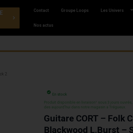
Contact
Groupe Loops
Les Univers
E
Nos actus
ck 2
En stock
Produit disponible en livraison¹ sous 3 jours ouvrés,
des aujourd’hui dans notre magasin a Trégueux.
Guitare CORT – Folk 
Blackwood L.Burst – 