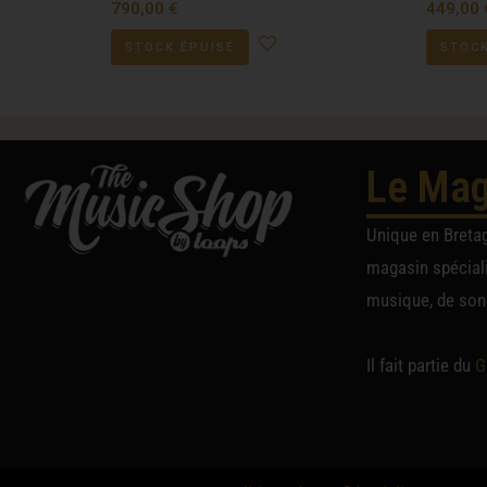
790,00
€
449,00
STOCK ÉPUISÉ
STOCK
Le Mag
Unique en Breta
magasin spéciali
musique, de sono
Il fait partie du
G