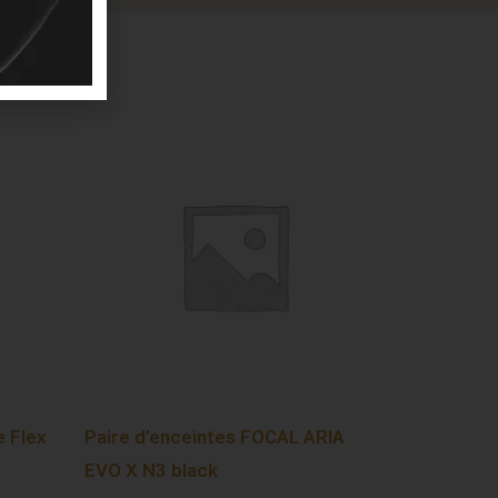
 Flex
Paire d’enceintes FOCAL ARIA
EVO X N3 black