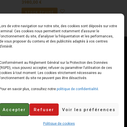
3980,00
€
STOCK ÉPUISÉ
Lors de votre navigation sur notre site, des cookies sont déposés sur votre
terminal. Ces cookies nous permettent notamment d’assurer le
fonctionnement du site, d’analyser la fréquentation et les performances,
de vous proposer du contenu et des publicités adaptés à vos centres
ct
Horaires
d’intérêt.
udiard
Du Lundi au Vendredi
Conformément au Règlement Général sur la Protection des Données
(RGPD), vous pouvez accepter, refuser ou paramétrer l’utilisation de ces
x
10h00 – 12h30 // 14h00 –
cookies à tout moment. Les cookies strictement nécessaires au
19h00
fonctionnement du site ne peuvent pas être désactivés.
e-loops.fr
Le Samedi
Pour en savoir plus, consultez notre
politique de confidentialité
.
10h00 – 12h30 // 14h00 –
18h00
Accepter
Refuser
Voir les préférences
Politique de cookies