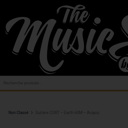
Aller
au
contenu
Search
for:
Non Classé
Guitare CORT – Earth 60M – Acajou