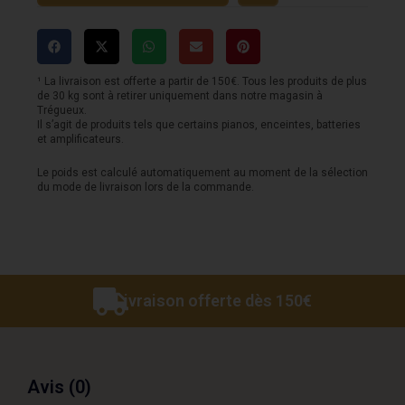
-
Earth
60M
¹ La livraison est offerte a partir de 150€. Tous les produits de plus
de 30 kg sont à retirer uniquement dans notre magasin à
-
Trégueux.
Il s’agit de produits tels que certains pianos, enceintes, batteries
Acajou
et amplificateurs.
Le poids est calculé automatiquement au moment de la sélection
du mode de livraison lors de la commande.
Livraison offerte dès 150€
Avis (0)