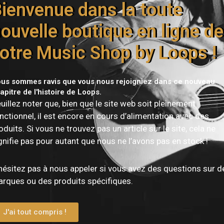
ienvenue dans la toute
Parlor 12 frettes
ouvelle boutique en ligne de
otre Music Shop by Loops !
00 / 000 / OM / Parlor
us sommes ravis que vous nous rejoigniez dans ce nouveau
6 cordes
apitre de l'histoire de Loops.
uillez noter que, bien que le site web soit pleinement
Droitier
nctionnel, il est encore en cours d’alimentation avec des
oduits. Si vous ne trouvez pas un article sur le site, cela ne
gnifie pas pour autant que nous ne l’avons pas en stock !
Québec, Canada
hésitez pas à nous appeler si vous avez des questions sur d
2018
rques ou des produits spécifiques.
Épicéa massif
J'ai tout compris !