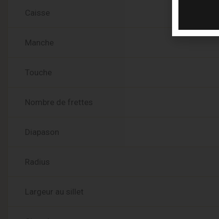
Caisse
Manche
Touche
Nombre de frettes
Diapason
Radius
Largeur au sillet