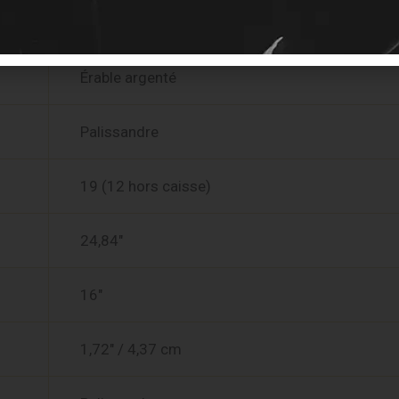
Merisier laminé
Érable argenté
Palissandre
19 (12 hors caisse)
24,84″
16″
1,72″ / 4,37 cm