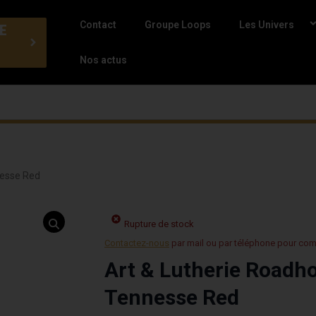
Contact
Groupe Loops
Les Univers
E
Nos actus
nesse Red
Rupture de stock
Contactez-nous
par mail ou par téléphone pour co
Art & Lutherie Roadho
Tennesse Red