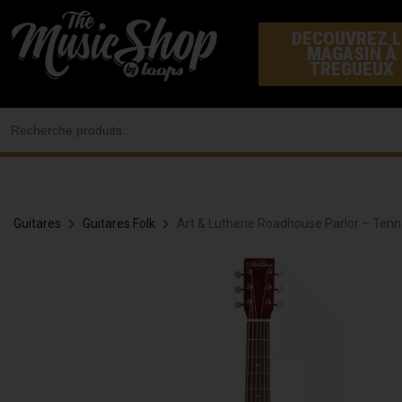
Aller
DECOUVREZ L
au
MAGASIN À
contenu
TREGUEUX
Search
for:
Guitares
Guitares Folk
Art & Lutherie Roadhouse Parlor – Ten