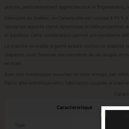
précise, particulièrement appréciée pour le fingerpicking, 
Fabriquée au Québec, au Canada, elle est conçue à 95 % à
épicéa qui apporte clarté, dynamique et belle projection, 
et équilibre. Cette combinaison permet une excellente défi
Le manche en érable argenté assure confort et stabilité, t
diapason court favorise une sensation de jeu souple et réa
en main.
Avec ses mécaniques ouvertes de style vintage, ses sille
Parlor allie esthétique rétro, fabrication soignée et vraie m
Caract
Caractéristique
Type