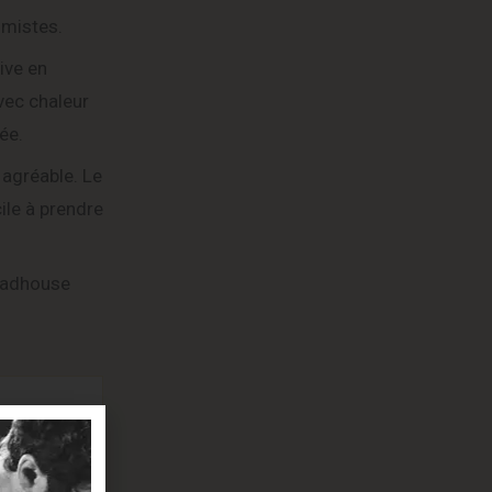
imistes.
ive en
avec chaleur
ée.
 agréable. Le
ile à prendre
Roadhouse