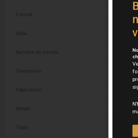
B
Format
n
v
Style
No
Nombre de cordes
ch
Ve
Orientation
fo
pr
si
Fabrication
N’
Année
ma
Table