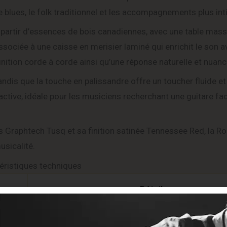
le blues, le folk traditionnel et les accompagnements plus int
 partir d’essences de bois canadiennes, avec une table mass
associée à une caisse en merisier laminé qui enrichit le son 
nition corde à corde ainsi qu’une réponse naturelle et nuanc
andis que la touche en palissandre offre un toucher fluide et
ctive, idéale pour les musiciens recherchant une guitare fac
ts Graphtech Tusq et sa finition satinée Tennessee Red, la 
usicalité.
éristiques techniques
Détail
Guitare folk acoustique