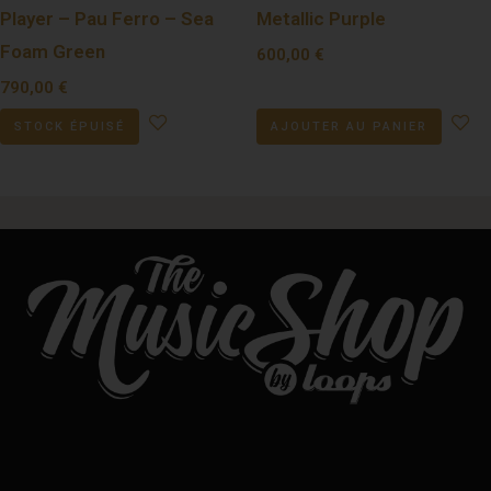
Player – Pau Ferro – Sea
Metallic Purple
Foam Green
600,00
€
790,00
€
STOCK ÉPUISÉ
AJOUTER AU PANIER