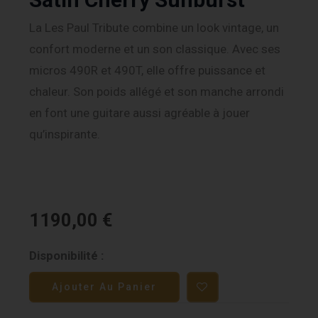
La Les Paul Tribute combine un look vintage, un
confort moderne et un son classique. Avec ses
micros 490R et 490T, elle offre puissance et
chaleur. Son poids allégé et son manche arrondi
en font une guitare aussi agréable à jouer
qu’inspirante.
1190,00
€
quantité
Disponibilité :
de
Ajouter Au Panier
Gibson