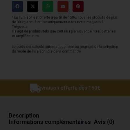
Les
Paul
Tribute
¹ La livraison est offerte a partir de 150€. Tous les produits de plus
de 30 kg sont à retirer uniquement dans notre magasin à
-
Trégueux.
Il s’agit de produits tels que certains pianos, enceintes, batteries
Satin
et amplificateurs.
Cherry
Le poids est calculé automatiquement au moment de la sélection
du mode de livraison lors de la commande.
Sunburst
Livraison offerte dès 150€
Description
Informations complémentaires
Avis (0)