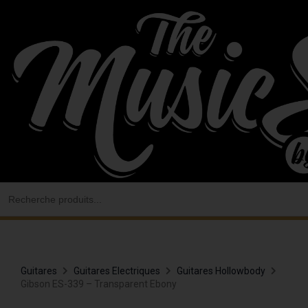
Aller
au
contenu
Search
for:
Guitares
Guitares Electriques
Guitares Hollowbody
Gibson ES-339 – Transparent Ebony