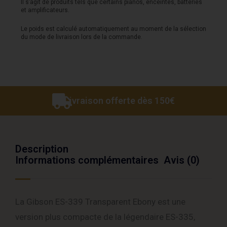
Il s’agit de produits tels que certains pianos, enceintes, batteries
Ebony
et amplificateurs.
Le poids est calculé automatiquement au moment de la sélection
du mode de livraison lors de la commande.
Livraison offerte dès 150€
Description
Informations complémentaires
Avis (0)
La Gibson ES-339 Transparent Ebony est une
version plus compacte de la légendaire ES-335,