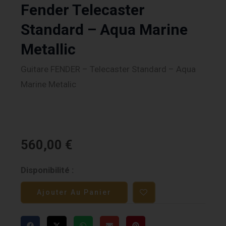
Fender Telecaster
Standard – Aqua Marine
Metallic
Guitare FENDER – Telecaster Standard – Aqua
Marine Metalic
560,00
€
quantité
Disponibilité :
de
Ajouter Au Panier
Fender
Telecaster