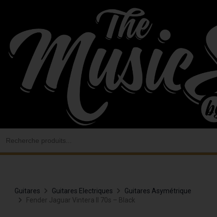
Aller
au
contenu
Search
for:
Guitares
Guitares Electriques
Guitares Asymétrique
Fender Jaguar Vintera II 70s – Black