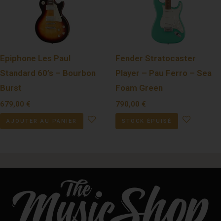
Epiphone Les Paul
Fender Stratocaster
Standard 60’s – Bourbon
Player – Pau Ferro – Sea
Burst
Foam Green
679,00
€
790,00
€
AJOUTER AU PANIER
STOCK ÉPUISÉ