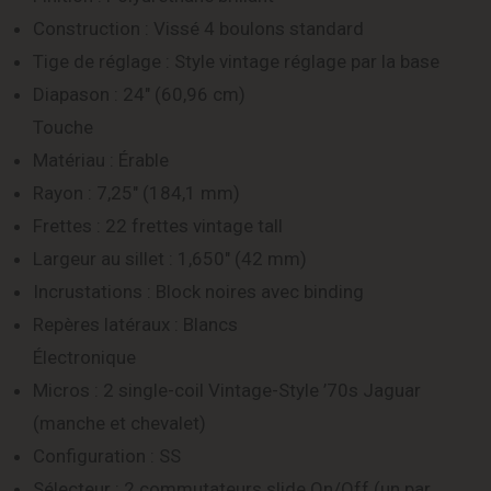
Construction : Vissé 4 boulons standard
Tige de réglage : Style vintage réglage par la base
Diapason : 24″ (60,96 cm)
Touche
Matériau : Érable
Rayon : 7,25″ (184,1 mm)
Frettes : 22 frettes vintage tall
Largeur au sillet : 1,650″ (42 mm)
Incrustations : Block noires avec binding
Repères latéraux : Blancs
Électronique
Micros : 2 single-coil Vintage-Style ’70s Jaguar
(manche et chevalet)
Configuration : SS
Sélecteur : 2 commutateurs slide On/Off (un par