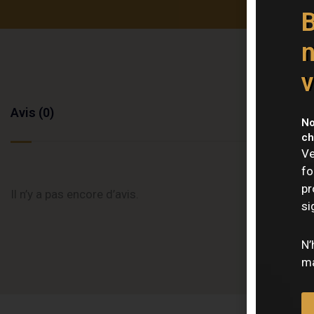
B
n
v
Avis (0)
No
ch
Ve
fo
pr
Il n’y a pas encore d’avis.
si
N’
ma