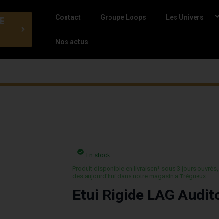
Contact
Groupe Loops
Les Univers
E
Nos actus
En stock
Produit disponible en livraison¹ sous 3 jours ouvrés,
des aujourd’hui dans notre magasin a Trégueux.
Etui Rigide LAG Audit