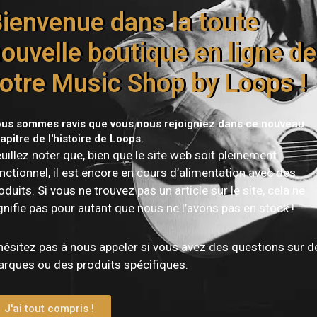
Livraison offerte dès 150€
ienvenue dans la toute
ouvelle boutique en ligne de
otre Music Shop by Loops !
us sommes ravis que vous nous rejoigniez dans ce nouveau
apitre de l'histoire de Loops.
uillez noter que, bien que le site web soit pleinement
nctionnel, il est encore en cours d’alimentation avec des
oduits. Si vous ne trouvez pas un article sur le site, cela ne
Vous devez être
connecté
pour publier un avis.
gnifie pas pour autant que nous ne l’avons pas en stock !
hésitez pas à nous appeler si vous avez des questions sur d
rques ou des produits spécifiques.
J'ai tout compris !