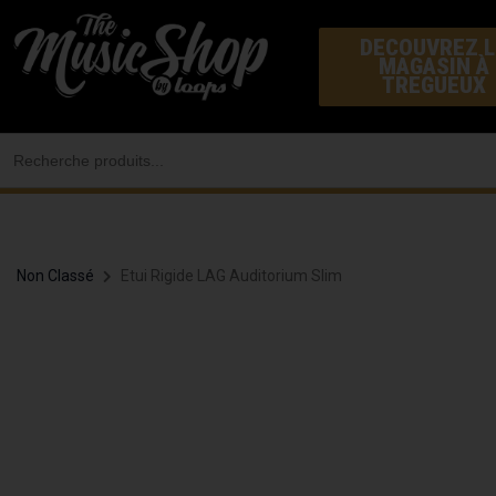
Aller
DECOUVREZ L
au
MAGASIN À
contenu
TREGUEUX
Search
for:
Non Classé
Etui Rigide LAG Auditorium Slim