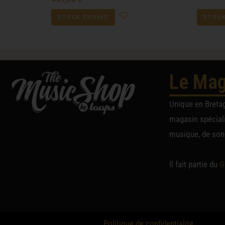
STOCK ÉPUISÉ
STOCK
Le Mag
Unique en Breta
magasin spéciali
musique, de sono
Il fait partie du
G
Politique de confidentialité