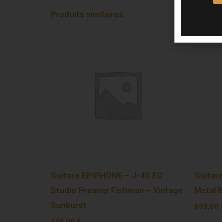
Produits similaires
Guitare EPIPHONE – J-45 EC
Guitar
Studio Preamp Fishman – Vintage
Metal 
Sunburst
699,00
449,00
€