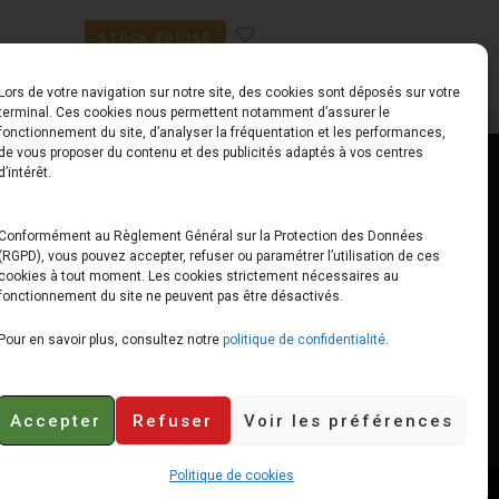
STOCK ÉPUISÉ
Lors de votre navigation sur notre site, des cookies sont déposés sur votre
terminal. Ces cookies nous permettent notamment d’assurer le
fonctionnement du site, d’analyser la fréquentation et les performances,
de vous proposer du contenu et des publicités adaptés à vos centres
ct
Horaires
d’intérêt.
udiard
Du Lundi au Vendredi
Conformément au Règlement Général sur la Protection des Données
(RGPD), vous pouvez accepter, refuser ou paramétrer l’utilisation de ces
x
10h00 – 12h30 // 14h00 –
cookies à tout moment. Les cookies strictement nécessaires au
19h00
fonctionnement du site ne peuvent pas être désactivés.
e-loops.fr
Le Samedi
Pour en savoir plus, consultez notre
politique de confidentialité
.
10h00 – 12h30 // 14h00 –
18h00
Accepter
Refuser
Voir les préférences
Politique de cookies
Retours et remboursements