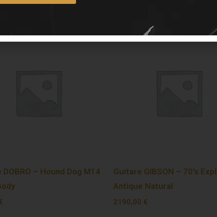
e DOBRO – Hound Dog M14
Guitare GIBSON – 70’s Expl
Body
Antique Natural
€
2190,00
€