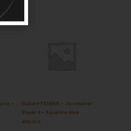
orer –
Guitare FENDER – Jazzmaster
Player II – Aquatone Blue
850,00
€