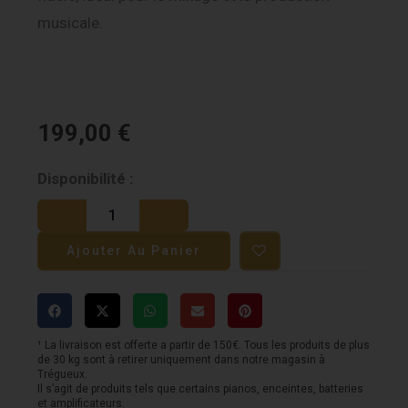
musicale.
199,00
€
quantité
Disponibilité :
de
ESI
Ajouter Au Panier
nEar
i7
Studio
Monitor
¹ La livraison est offerte a partir de 150€. Tous les produits de plus
de 30 kg sont à retirer uniquement dans notre magasin à
7
Trégueux.
Il s’agit de produits tels que certains pianos, enceintes, batteries
et amplificateurs.