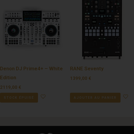
Denon DJ Prime4+ – White
RANE Seventy
Edition
1399,00
€
2119,00
€
STOCK ÉPUISÉ
AJOUTER AU PANIER