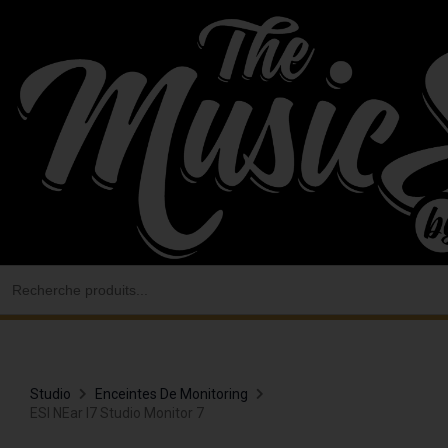
Aller
au
contenu
Search
for:
Studio
Enceintes De Monitoring
ESI NEar I7 Studio Monitor 7