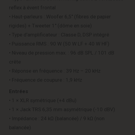
reflex à évent frontal
• Haut-parleurs : Woofer 6,5″ (fibres de papier
rigides) + Tweeter 1″ (dôme en soie)
• Type d’amplificateur : Classe D, DSP intégré
• Puissance RMS : 90 W (50 W LF + 40 W HF)
• Niveau de pression max. : 96 dB SPL / 101 dB
crête
• Réponse en fréquence : 39 Hz – 20 kHz
• Fréquence de coupure : 1,9 kHz
Entrées
• 1 × XLR symétrique (+4 dBu)
• 1 × Jack TRS 6,35 mm asymétrique (-10 dBV)
• Impédance : 24 kΩ (balancée) / 9 kΩ (non
balancée)