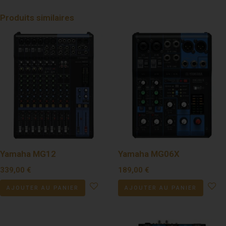
Produits similaires
Yamaha MG12
Yamaha MG06X
339,00
€
189,00
€
AJOUTER AU PANIER
AJOUTER AU PANIER