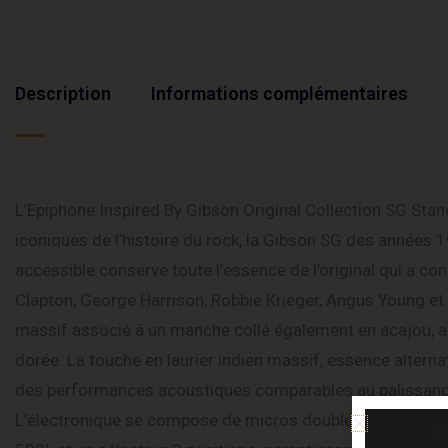
Description
Informations complémentaires
L’Epiphone Inspired By Gibson Original Collection SG Sta
iconiques de l’histoire du rock, la Gibson SG des années 
accessible conserve toute l’essence de l’original qui a co
Clapton, George Harrison, Robbie Krieger, Angus Young et 
massif associé à un manche collé également en acajou, ad
dorée. La touche en laurier indien massif, essence alterna
des performances acoustiques comparables au palissandre 
L’électronique se compose de micros double-bobinage cal