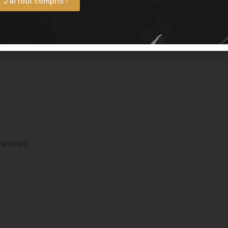
J'ai tout compris !
hevalet)