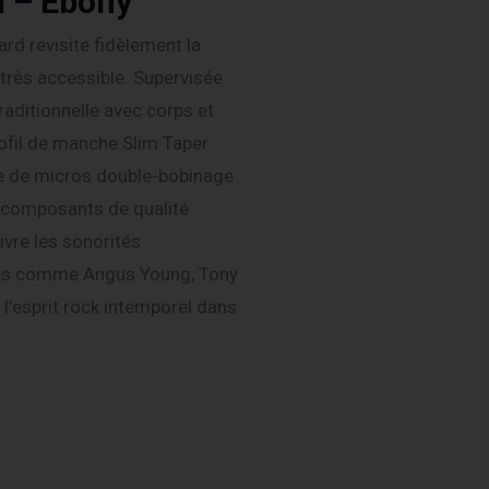
d – Ebony
rd revisite fidèlement la
très accessible. Supervisée
raditionnelle avec corps et
ofil de manche Slim Taper
ée de micros double-bobinage
e composants de qualité
vre les sonorités
des comme Angus Young, Tony
l’esprit rock intemporel dans