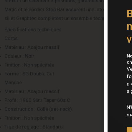
500k et un sélecteur 3 positions, garantissant une restit
Matic et le cordier Stop Bar assurent une intonation préc
B
sillet Graphtec complètent un ensemble technique de haute
n
Spécifications techniques
v
Corps
Matériau : Acajou massif
Couleur : Noir
No
ch
Finition : Non spécifiée
Ve
Forme : SG Double Cut
fo
Manche
pr
si
Matériau : Acajou massif
Profil : 1960 Slim Taper 60s C
N’
Construction : Collé (set-neck)
ma
Finition : Non spécifiée
Tige de réglage : Standard