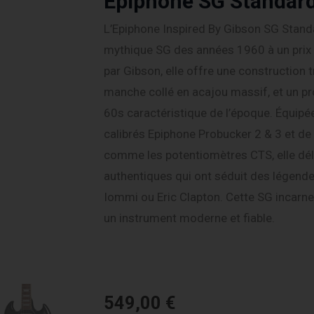
Epiphone SG Standar
L’Epiphone Inspired By Gibson SG Standa
mythique SG des années 1960 à un prix 
par Gibson, elle offre une construction t
manche collé en acajou massif, et un pr
60s caractéristique de l’époque. Équip
calibrés Epiphone Probucker 2 & 3 et d
comme les potentiomètres CTS, elle déli
authentiques qui ont séduit des légen
Iommi ou Eric Clapton. Cette SG incarne 
un instrument moderne et fiable.
549,00
€