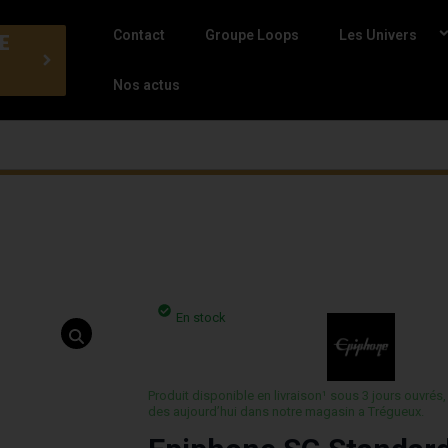
Contact
Groupe Loops
Les Univers
E
Nos actus
En stock
Produit disponible en livraison¹ sous 3 jours ouvrés,
des aujourd’hui dans notre magasin a Trégueux.