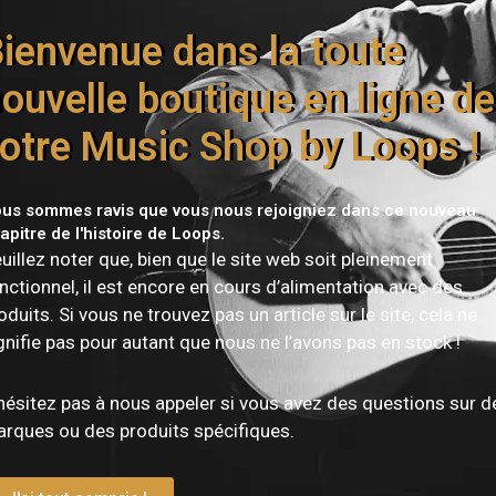
ution fidèle des sonorités vintage. Le chevalet Epiphone Loc
ise et un sustain optimal. Les mécaniques Grover Rotomatic 1
ienvenue dans la toute
 qualité, le tout livré avec une housse premium Epiphone.
ouvelle boutique en ligne de
otre Music Shop by Loops !
us sommes ravis que vous nous rejoigniez dans ce nouveau
apitre de l'histoire de Loops.
uillez noter que, bien que le site web soit pleinement
nctionnel, il est encore en cours d’alimentation avec des
oduits. Si vous ne trouvez pas un article sur le site, cela ne
gnifie pas pour autant que nous ne l’avons pas en stock !
hésitez pas à nous appeler si vous avez des questions sur d
rques ou des produits spécifiques.