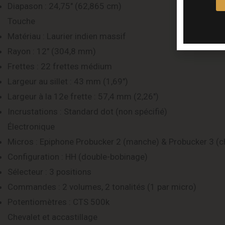
Diapason : 24,75″ (62,865 cm)
Touche
Matériau : Laurier indien massif
Rayon : 12″ (304,8 mm)
Frettes : 22 frettes médium
Largeur au sillet : 43 mm (1,69″)
Largeur à la 12e frette : 57,4 mm (2,26″)
Incrustations : Standard dot (non spécifié)
Électronique
Micros : Epiphone Probucker 2 (manche) & Probucker 3 (c
Configuration : HH (double-bobinage)
Sélecteur : 3 positions
Commandes : 2 volumes, 2 tonalités (1 par micro)
Potentiomètres : CTS 500k
Chevalet et accastillage