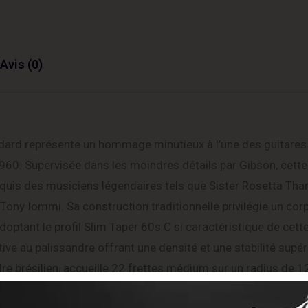
Avis (0)
ndard représente un hommage minutieux à l’une des guitares 
1960. Supervisée dans les moindres détails par Gibson, cette
nquis des musiciens légendaires tels que Sister Rosetta Thar
Tony Iommi. Sa construction traditionnelle privilégie un cor
optant le profil Slim Taper 60s C si caractéristique de cet
tive au palissandre offrant une densité et une stabilité supé
brésilien, accueille 22 frettes médium sur un radius de 12
ibrés Epiphone Probucker 2 & 3, contrôlés par des potenti