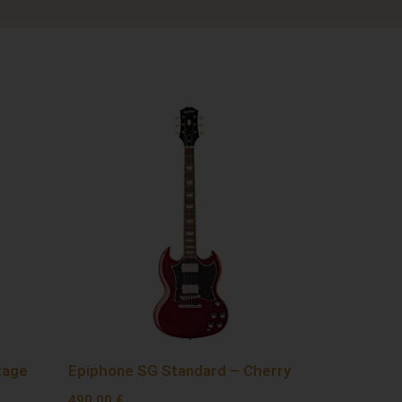
tage
Epiphone SG Standard – Cherry
490,00
€