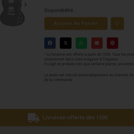
quantité
Disponibilité :
de
Ajouter Au Panier
Epiphone
SG
Standard
-
¹ La livraison est offerte a partir de 150€. Tous les pro
uniquement dans notre magasin à Trégueux.
Ebony
Il s’agit de produits tels que certains pianos, enceinte
Le poids est calculé automatiquement au moment de l
de la commande.
Livraison offerte dès 150€