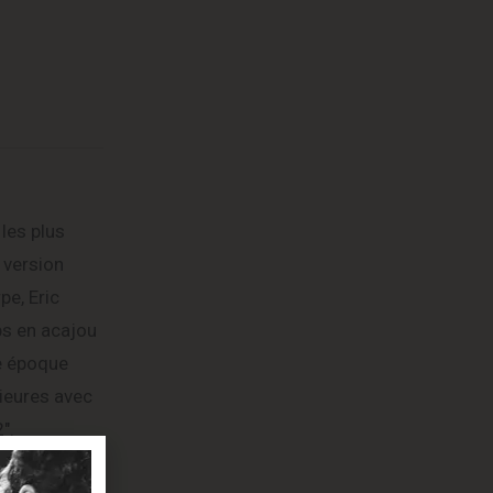
les plus
 version
pe, Eric
ps en acajou
te époque
rieures avec
″.
omètres CTS