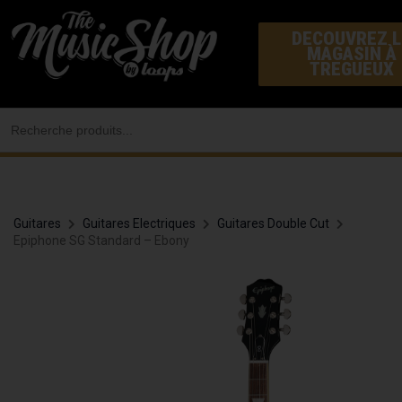
Aller
DECOUVREZ L
au
MAGASIN À
contenu
TREGUEUX
Search
for:
Guitares
Guitares Electriques
Guitares Double Cut
Epiphone SG Standard – Ebony