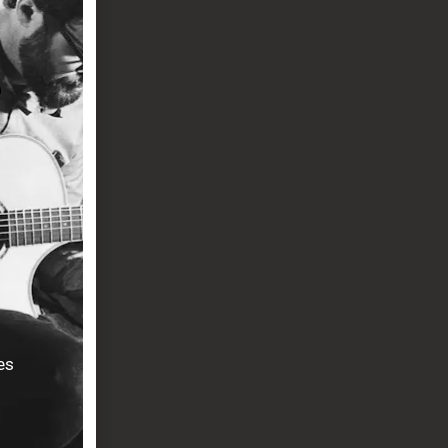
kTone Tune-O-
8:1 et le
es