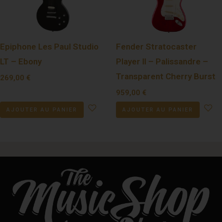
Epiphone Les Paul Studio
Fender Stratocaster
LT – Ebony
Player II – Palissandre –
Transparent Cherry Burst
269,00
€
959,00
€
AJOUTER AU PANIER
AJOUTER AU PANIER