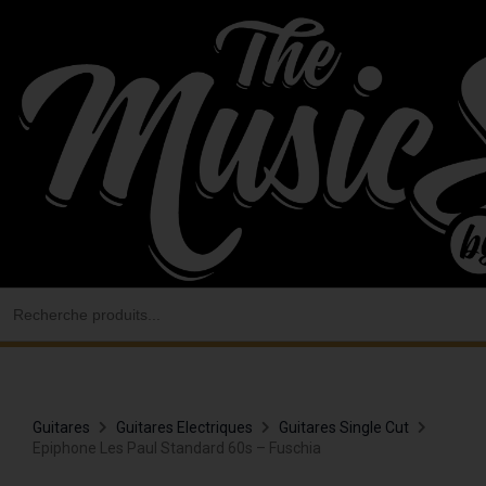
Aller
au
contenu
Search
for:
Guitares
Guitares Electriques
Guitares Single Cut
Epiphone Les Paul Standard 60s – Fuschia