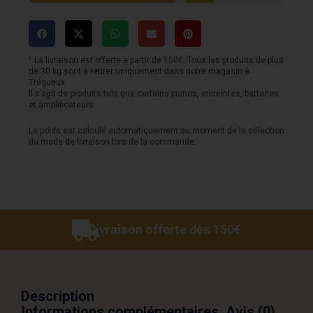
Les
Paul
Standard
¹ La livraison est offerte a partir de 150€. Tous les produits de plus
de 30 kg sont à retirer uniquement dans notre magasin à
60s
Trégueux.
Il s’agit de produits tels que certains pianos, enceintes, batteries
-
et amplificateurs.
Fuschia
Le poids est calculé automatiquement au moment de la sélection
du mode de livraison lors de la commande.
Livraison offerte dès 150€
Description
Informations complémentaires
Avis (0)