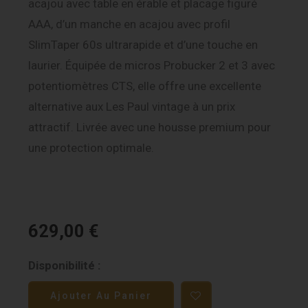
acajou avec table en érable et placage figuré
AAA, d’un manche en acajou avec profil
SlimTaper 60s ultrarapide et d’une touche en
laurier. Équipée de micros Probucker 2 et 3 avec
potentiomètres CTS, elle offre une excellente
alternative aux Les Paul vintage à un prix
attractif. Livrée avec une housse premium pour
une protection optimale.
629,00
€
quantité
Disponibilité :
de
Ajouter Au Panier
Epiphone