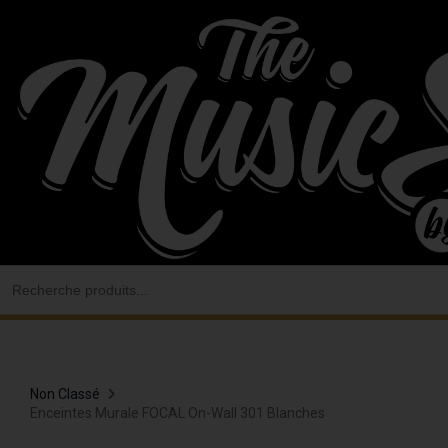
Aller
au
contenu
Search
for:
Non Classé
Enceintes Murale FOCAL On-Wall 301 Blanches