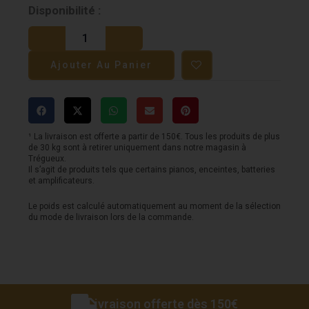
quantité
Disponibilité :
de
Enceintes
Ajouter Au Panier
murale
FOCAL
On-
Wall
¹ La livraison est offerte a partir de 150€. Tous les produits de plus
de 30 kg sont à retirer uniquement dans notre magasin à
301
Trégueux.
Il s’agit de produits tels que certains pianos, enceintes, batteries
blanches
et amplificateurs.
Le poids est calculé automatiquement au moment de la sélection
du mode de livraison lors de la commande.
Livraison offerte dès 150€