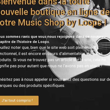
ienvenue dans la toute
pports de bureau et équipées d’un filetage pour pied de micro
ouvelle boutique en ligne de
puissantes et précises, les ADAM Audio D3V sont une solution
otre Music Shop by Loops !
éristiques Techniques
us sommes ravis que vous nous rejoigniez dans ce nouveau
Détail
apitre de l'histoire de Loops.
uillez noter que, bien que le site web soit pleinement
nctionnel, il est encore en cours d’alimentation avec des
Enceintes de monitoring actives (paire)
oduits. Si vous ne trouvez pas un article sur le site, cela ne
gnifie pas pour autant que nous ne l’avons pas en stock !
2 voies avec radiateurs passifs
hésitez pas à nous appeler si vous avez des questions sur d
rques ou des produits spécifiques.
Woofer 3,5″ aluminium + tweeter D-ART 1,5″
J'ai tout compris !
2 x 3,5″