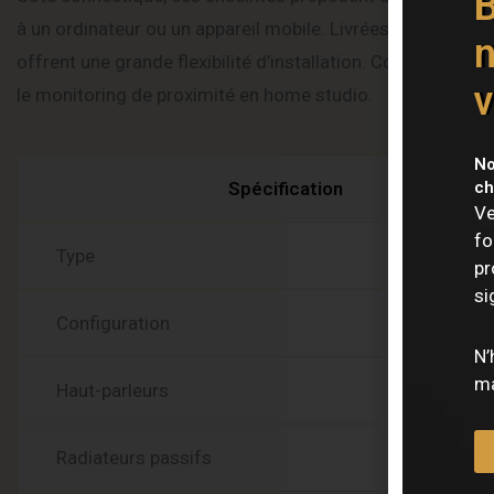
B
à un ordinateur ou un appareil mobile. Livrées avec des su
n
offrent une grande flexibilité d’installation. Compactes, 
v
le monitoring de proximité en home studio.
Caract
No
Spécification
ch
Ve
fo
Type
pr
si
Configuration
N’
ma
Haut-parleurs
Radiateurs passifs