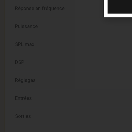
Réponse en fréquence
Puissance
SPL max
DSP
Réglages
Entrées
Sorties