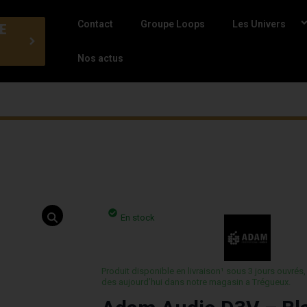
Contact
Groupe Loops
Les Univers
E
Nos actus
En stock
Produit disponible en livraison¹ sous 3 jours ouvrés,
des aujourd’hui dans notre magasin a Trégueux.