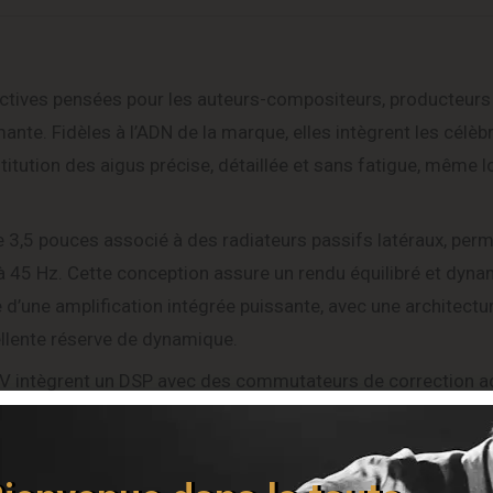
tives pensées pour les auteurs-compositeurs, producteurs 
te. Fidèles à l’ADN de la marque, elles intègrent les célèb
itution des aigus précise, détaillée et sans fatigue, même l
3,5 pouces associé à des radiateurs passifs latéraux, perm
à 45 Hz. Cette conception assure un rendu équilibré et dyna
’une amplification intégrée puissante, avec une architectur
ellente réserve de dynamique.
3V intègrent un DSP avec des commutateurs de correction 
ureau, mur, angle) et les conditions de la pièce. Le réglage 
trôles dédiés.
nalogiques symétriques ainsi qu’un port USB pour une conne