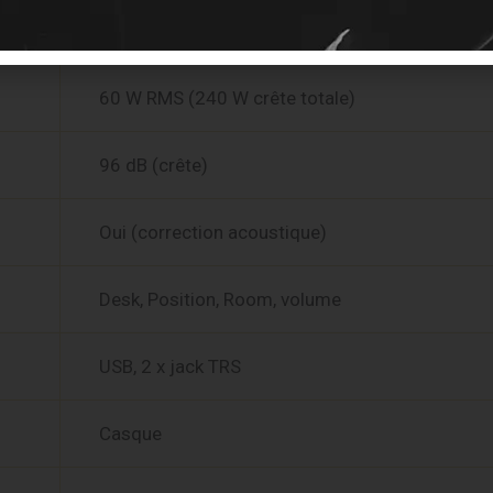
45 Hz – 23,2 kHz
60 W RMS (240 W crête totale)
96 dB (crête)
Oui (correction acoustique)
Desk, Position, Room, volume
USB, 2 x jack TRS
Casque