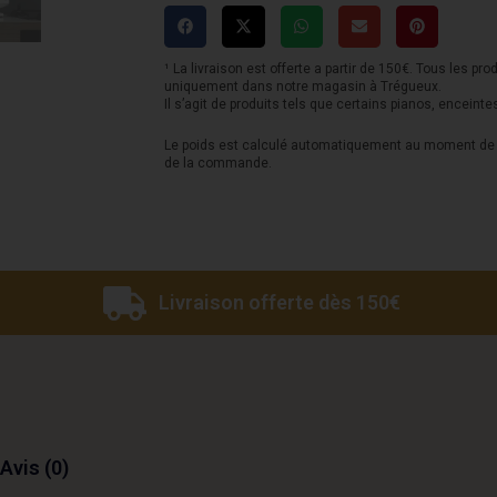
Audio
D3V
-
¹ La livraison est offerte a partir de 150€. Tous les pro
uniquement dans notre magasin à Trégueux.
Blanche
Il s’agit de produits tels que certains pianos, enceinte
Le poids est calculé automatiquement au moment de l
de la commande.
Livraison offerte dès 150€
Avis (0)