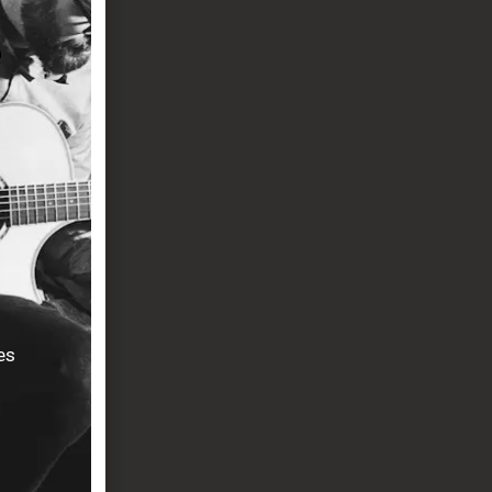
, elles
 idéale pour
es