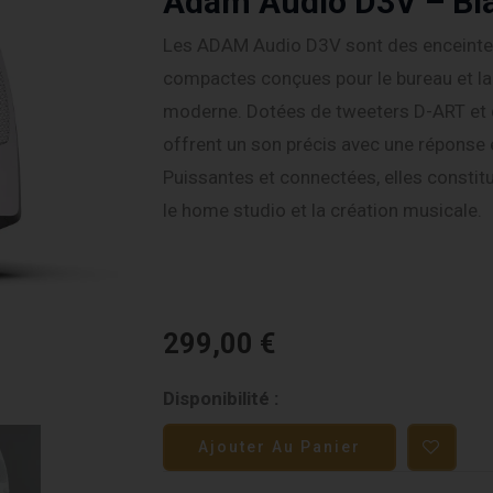
Adam Audio D3V – Bl
Les ADAM Audio D3V sont des enceintes
compactes conçues pour le bureau et la
moderne. Dotées de tweeters D-ART et d
offrent un son précis avec une réponse 
Puissantes et connectées, elles constitu
le home studio et la création musicale.
299,00
€
quantité
Disponibilité :
de
Ajouter Au Panier
Adam