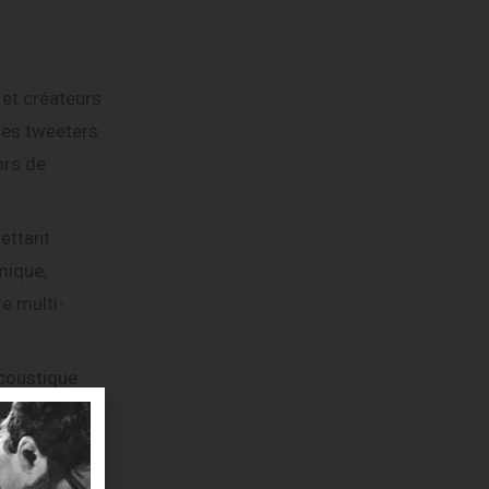
et créateurs
res tweeters
ors de
ettant
mique,
e multi-
acoustique
est simple et
xion directe