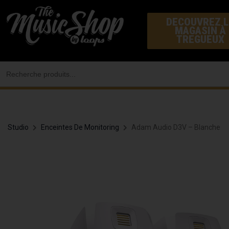
Aller
DECOUVREZ L
au
MAGASIN À
contenu
TREGUEUX
Search
for:
Studio
Enceintes De Monitoring
Adam Audio D3V – Blanche