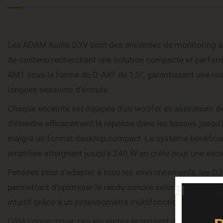
Les ADAM Audio D3V sont des enceintes de monitoring ac
de contenu recherchant une solution compacte et performan
AMT sous la forme du D-ART de 1,5″, garantissant une rest
longues sessions d’écoute.
Chaque enceinte est équipée d’un woofer en aluminium de 
d’étendre efficacement la réponse dans les basses jusqu’
malgré un format desktop compact. Le système bénéficie d
amplifiée atteignant jusqu’à 240 W en crête pour une exc
Pensées pour s’adapter à tous les environnements, les D
permettant d’optimiser le rendu sonore selon la position (b
intuitif grâce à un potentiomètre multifonction et des con
Côté connectique, ces enceintes proposent des entrées a