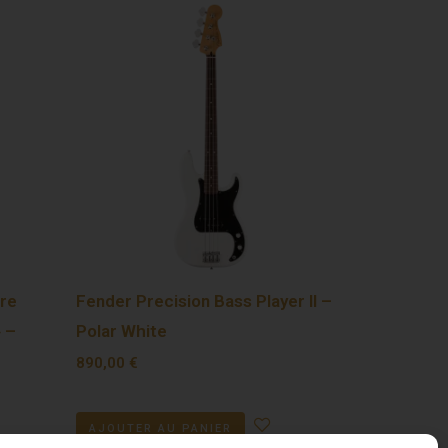
re
Fender Precision Bass Player II –
» –
Polar White
890,00
€
AJOUTER AU PANIER