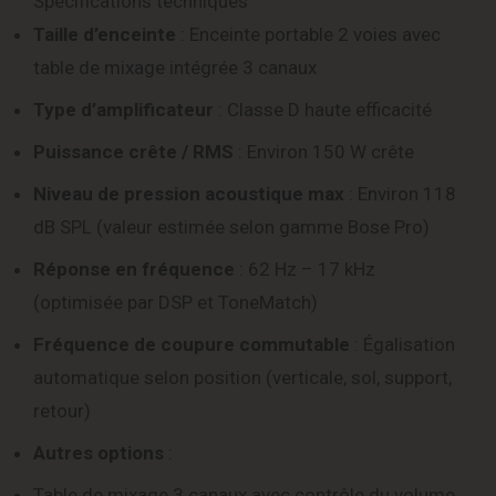
Spécifications techniques
Taille d’enceinte
: Enceinte portable 2 voies avec
table de mixage intégrée 3 canaux
Type d’amplificateur
: Classe D haute efficacité
Puissance crête / RMS
: Environ 150 W crête
Niveau de pression acoustique max
: Environ 118
dB SPL (valeur estimée selon gamme Bose Pro)
Réponse en fréquence
: 62 Hz – 17 kHz
(optimisée par DSP et ToneMatch)
Fréquence de coupure commutable
: Égalisation
automatique selon position (verticale, sol, support,
retour)
Autres options
:
Table de mixage 3 canaux avec contrôle du volume,