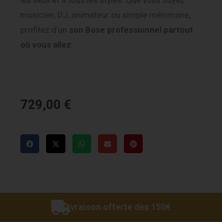
les lieux et à tous les styles. Que vous soyez
musicien, DJ, animateur ou simple mélomane,
profitez d’un
son Bose professionnel partout
où vous allez
.
729,00
€
Livraison offerte dès 150€