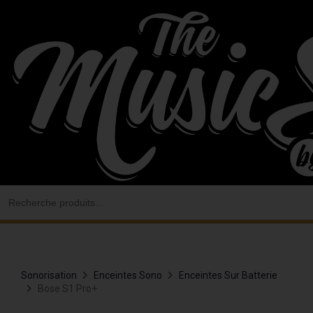
Aller
au
contenu
Search
for:
Sonorisation
Enceintes Sono
Enceintes Sur Batterie
Bose S1 Pro+