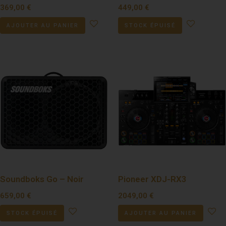
369,00
€
449,00
€
AJOUTER AU PANIER
STOCK ÉPUISÉ
Soundboks Go – Noir
Pioneer XDJ-RX3
659,00
€
2049,00
€
STOCK ÉPUISÉ
AJOUTER AU PANIER