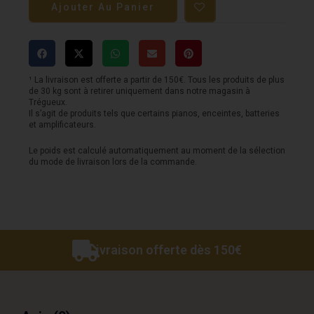
Ajouter Au Panier
Enceinte
bluetooth
POWER
-
¹ La livraison est offerte a partir de 150€. Tous les produits de plus
de 30 kg sont à retirer uniquement dans notre magasin à
Getone
Trégueux.
Il s’agit de produits tels que certains pianos, enceintes, batteries
70
et amplificateurs.
Le poids est calculé automatiquement au moment de la sélection
du mode de livraison lors de la commande.
Livraison offerte dès 150€