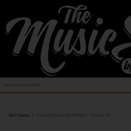
Aller
au
contenu
Search
for:
Non Classé
Enceinte Bluetooth POWER – Getone 70