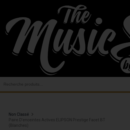
Aller
au
contenu
Search
for:
Non Classé
Paire D’enceintes Actives ELIPSON Prestige Facet BT
(blanches)