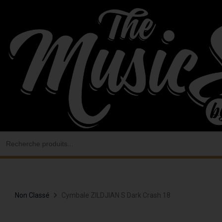
Aller
au
contenu
Search
for:
Non Classé
Cymbale ZILDJIAN S Dark Crash 18