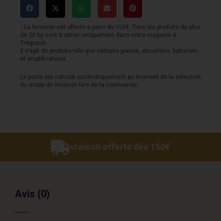
S
dark
¹ La livraison est offerte a partir de 150€. Tous les produits de plus
de 30 kg sont à retirer uniquement dans notre magasin à
crash
Trégueux.
Il s’agit de produits tels que certains pianos, enceintes, batteries
18
et amplificateurs.
Le poids est calculé automatiquement au moment de la sélection
du mode de livraison lors de la commande.
Livraison offerte dès 150€
Avis (0)