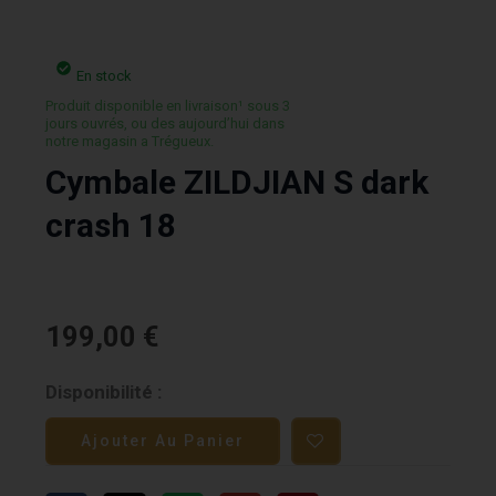
En stock
Produit disponible en livraison¹ sous 3
jours ouvrés, ou des aujourd’hui dans
notre magasin a Trégueux.
Cymbale ZILDJIAN S dark
crash 18
199,00
€
quantité
Disponibilité :
de
Ajouter Au Panier
Cymbale
ZILDJIAN