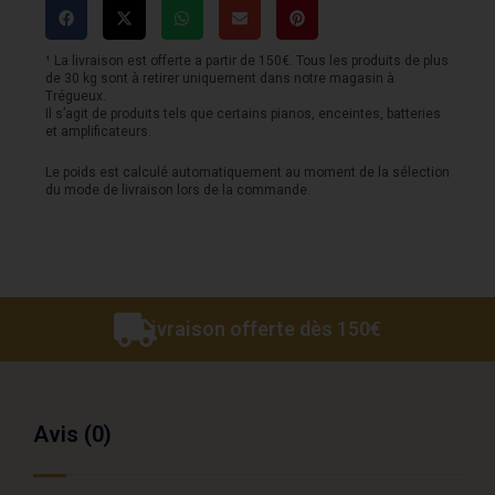
A
custom
¹ La livraison est offerte a partir de 150€. Tous les produits de plus
de 30 kg sont à retirer uniquement dans notre magasin à
effet
Trégueux.
Il s’agit de produits tels que certains pianos, enceintes, batteries
10
et amplificateurs.
Le poids est calculé automatiquement au moment de la sélection
du mode de livraison lors de la commande.
Livraison offerte dès 150€
Avis (0)