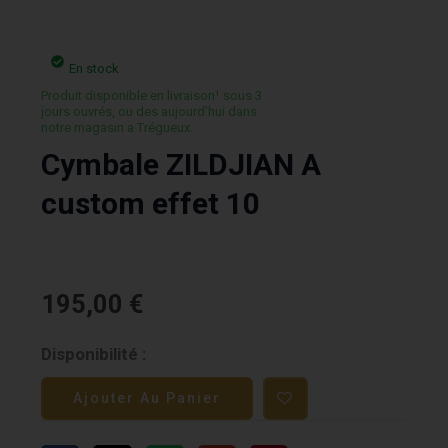
En stock
Produit disponible en livraison¹ sous 3
jours ouvrés, ou des aujourd’hui dans
notre magasin a Trégueux.
Cymbale ZILDJIAN A
custom effet 10
195,00
€
quantité
Disponibilité :
de
Ajouter Au Panier
Cymbale
ZILDJIAN