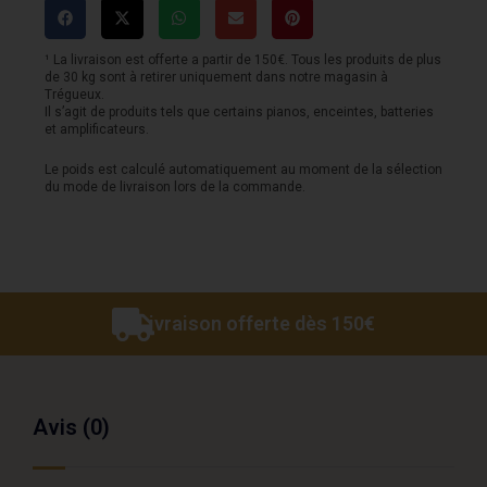
HHX
Evo
¹ La livraison est offerte a partir de 150€. Tous les produits de plus
de 30 kg sont à retirer uniquement dans notre magasin à
Ride
Trégueux.
Il s’agit de produits tels que certains pianos, enceintes, batteries
20
et amplificateurs.
Le poids est calculé automatiquement au moment de la sélection
du mode de livraison lors de la commande.
Livraison offerte dès 150€
Avis (0)