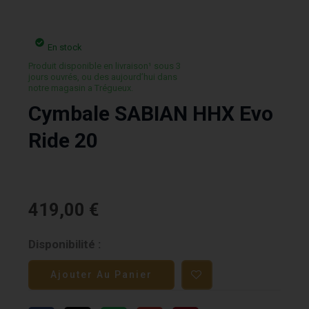
En stock
Produit disponible en livraison¹ sous 3
jours ouvrés, ou des aujourd’hui dans
notre magasin a Trégueux.
Cymbale SABIAN HHX Evo
Ride 20
419,00
€
quantité
Disponibilité :
de
Ajouter Au Panier
Cymbale
SABIAN