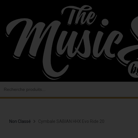
Aller
au
contenu
Search
for:
Non Classé
Cymbale SABIAN HHX Evo Ride 20