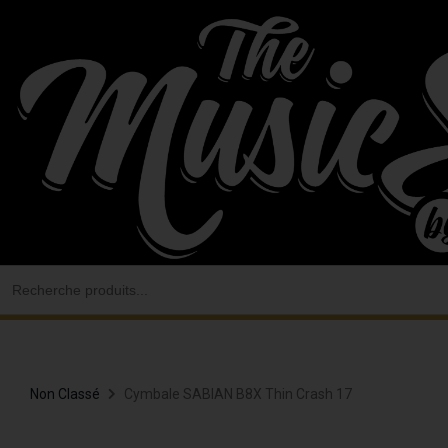
Aller
au
contenu
Search
for:
Non Classé
Cymbale SABIAN B8X Thin Crash 17