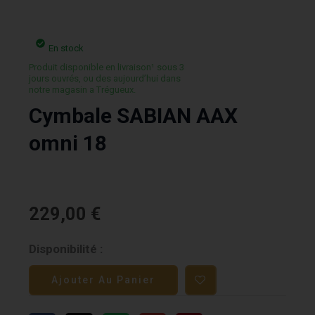
En stock
Produit disponible en livraison¹ sous 3
jours ouvrés, ou des aujourd’hui dans
notre magasin a Trégueux.
Cymbale SABIAN AAX
omni 18
229,00
€
quantité
Disponibilité :
de
Ajouter Au Panier
Cymbale
SABIAN