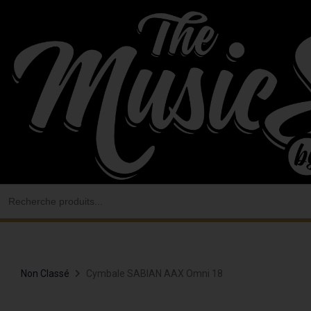
Aller
au
contenu
Search
for:
Non Classé
Cymbale SABIAN AAX Omni 18