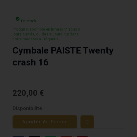
En stock
Produit disponible en livraison¹ sous 3
jours ouvrés, ou des aujourd’hui dans
notre magasin a Trégueux.
Cymbale PAISTE Twenty
crash 16
220,00
€
quantité
Disponibilité :
de
Ajouter Au Panier
Cymbale
PAISTE