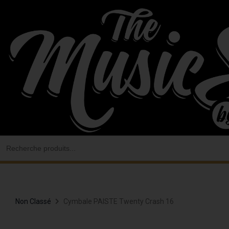
Aller
au
contenu
Search
for:
Non Classé
Cymbale PAISTE Twenty Crash 16