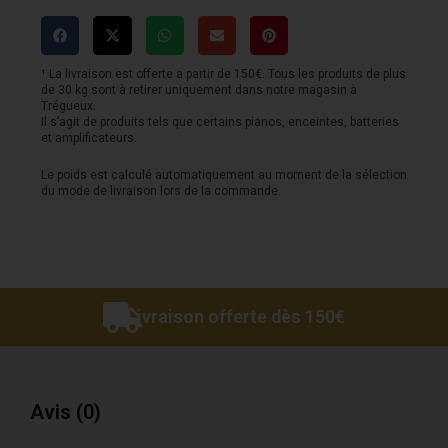
MEINL
Pure
Alloy
¹ La livraison est offerte a partir de 150€. Tous les produits de plus
de 30 kg sont à retirer uniquement dans notre magasin à
ride
Trégueux.
Il s’agit de produits tels que certains pianos, enceintes, batteries
20
et amplificateurs.
Extra
Le poids est calculé automatiquement au moment de la sélection
du mode de livraison lors de la commande.
Hammer
Livraison offerte dès 150€
Avis (0)