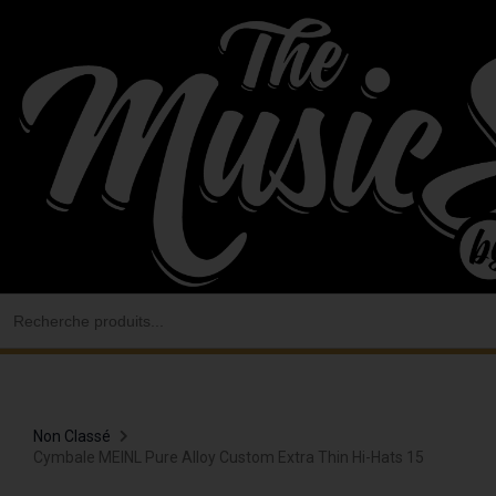
Aller
au
contenu
Search
for:
Non Classé
Cymbale MEINL Pure Alloy Custom Extra Thin Hi-Hats 15