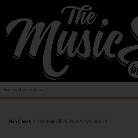
Aller
au
contenu
Search
for:
Non Classé
Cymbale MEINL Pure Alloy China 18