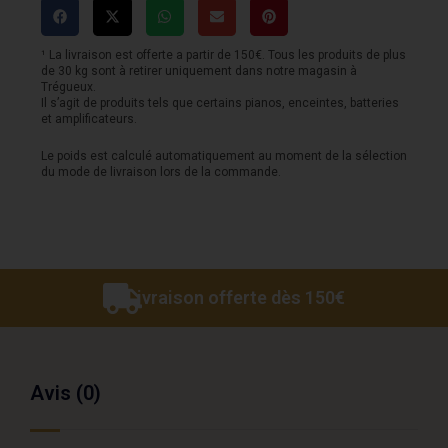
Pure
Alloy
¹ La livraison est offerte a partir de 150€. Tous les produits de plus
de 30 kg sont à retirer uniquement dans notre magasin à
china
Trégueux.
Il s’agit de produits tels que certains pianos, enceintes, batteries
18
et amplificateurs.
Le poids est calculé automatiquement au moment de la sélection
du mode de livraison lors de la commande.
Livraison offerte dès 150€
Avis (0)