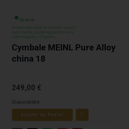
En stock
Produit disponible en livraison¹ sous 3
jours ouvrés, ou des aujourd’hui dans
notre magasin a Trégueux.
Cymbale MEINL Pure Alloy
china 18
249,00
€
quantité
Disponibilité :
de
Ajouter Au Panier
Cymbale
MEINL