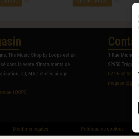
 ÉPUISÉ
STOCK ÉPUISÉ
asin
Conta
gne, The Music Shop by Loops est un
1 Rue Michel A
sé dans la vente d’instruments de
22950 Trégueu
risation, DJ, MAO et d’éclairage.
02 96 52 52 52
magasin@group
roupe LOOPS
Mentions legales
Politique de cookies