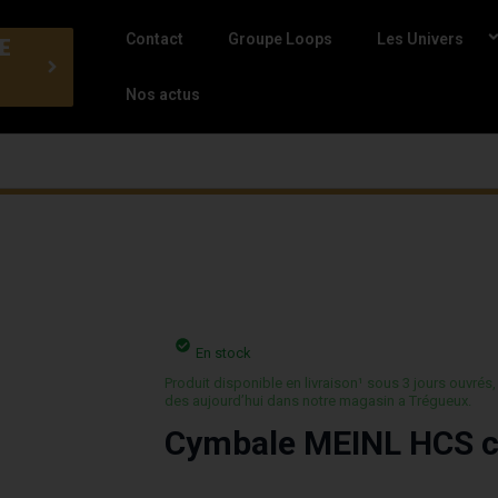
Contact
Groupe Loops
Les Univers
E
Nos actus
En stock
Produit disponible en livraison¹ sous 3 jours ouvrés,
des aujourd’hui dans notre magasin a Trégueux.
Cymbale MEINL HCS c