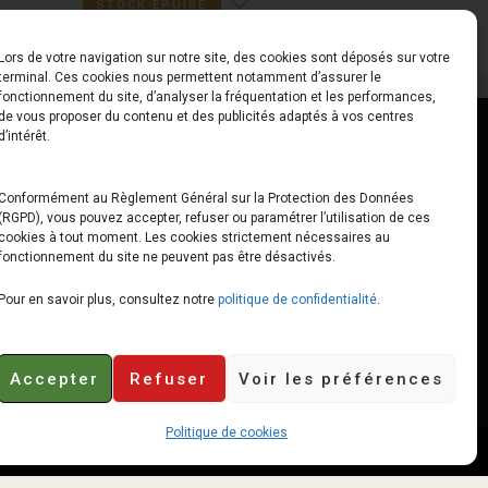
STOCK ÉPUISÉ
Lors de votre navigation sur notre site, des cookies sont déposés sur votre
terminal. Ces cookies nous permettent notamment d’assurer le
fonctionnement du site, d’analyser la fréquentation et les performances,
de vous proposer du contenu et des publicités adaptés à vos centres
ct
Horaires
d’intérêt.
udiard
Du Lundi au Vendredi
Conformément au Règlement Général sur la Protection des Données
(RGPD), vous pouvez accepter, refuser ou paramétrer l’utilisation de ces
x
10h00 – 12h30 // 14h00 –
cookies à tout moment. Les cookies strictement nécessaires au
19h00
fonctionnement du site ne peuvent pas être désactivés.
e-loops.fr
Le Samedi
Pour en savoir plus, consultez notre
politique de confidentialité
.
10h00 – 12h30 // 14h00 –
18h00
Accepter
Refuser
Voir les préférences
Politique de cookies
Retours et remboursements