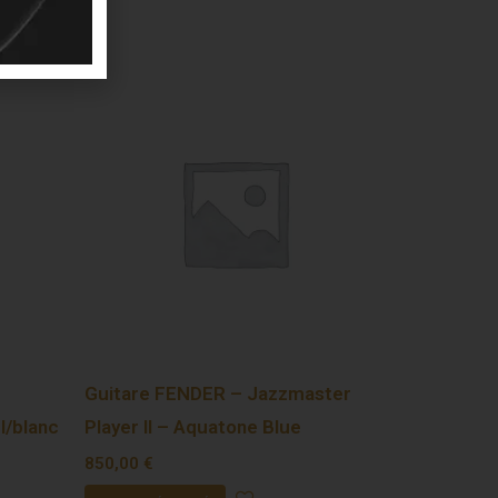
Guitare FENDER – Jazzmaster
l/blanc
Player II – Aquatone Blue
850,00
€