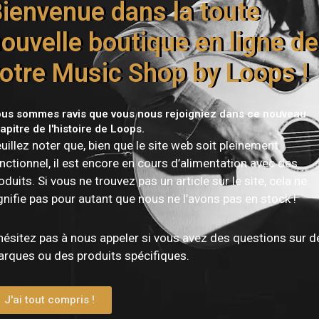
ienvenue dans la toute
Livraison offerte dès 150€
ouvelle boutique en ligne de
otre Music Shop by Loops !
us sommes ravis que vous nous rejoigniez dans ce nouveau
apitre de l'histoire de Loops.
uillez noter que, bien que le site web soit pleinement
nctionnel, il est encore en cours d’alimentation avec des
oduits. Si vous ne trouvez pas un article sur le site, cela ne
Vous devez être
connecté
pour publier un avis.
gnifie pas pour autant que nous ne l’avons pas en stock !
hésitez pas à nous appeler si vous avez des questions sur d
rques ou des produits spécifiques.
J'ai tout compris !