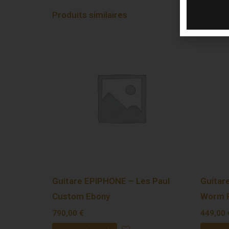
Produits similaires
Guitare EPIPHONE – Les Paul
Guitar
Custom Ebony
Worm P
790,00
€
449,00