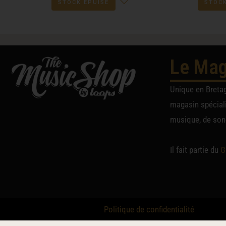
STOCK ÉPUISÉ
STOCK
Le Mag
Unique en Breta
magasin spéciali
musique, de sono
Il fait partie du
G
Politique de confidentialité