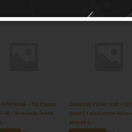
e EPIPHONE – SG Classic
CABASSE PEARL SUB + IO3
-90 – Inverness Green
(blanc) + pied chêne nature
€
3800,00
€