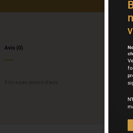
B
n
v
Avis (0)
No
ch
Ve
fo
pr
Il n’y a pas encore d’avis.
si
N’
ma