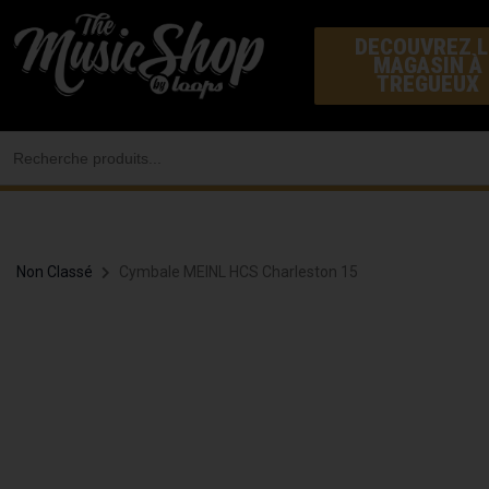
Aller
DECOUVREZ L
au
MAGASIN À
contenu
TREGUEUX
Search
for:
Non Classé
Cymbale MEINL HCS Charleston 15