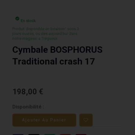
En stock
Produit disponible en livraison¹ sous 3
jours ouvrés, ou des aujourd’hui dans
notre magasin a Trégueux.
Cymbale BOSPHORUS
Traditional crash 17
198,00
€
quantité
Disponibilité :
de
Ajouter Au Panier
Cymbale
BOSPHORUS