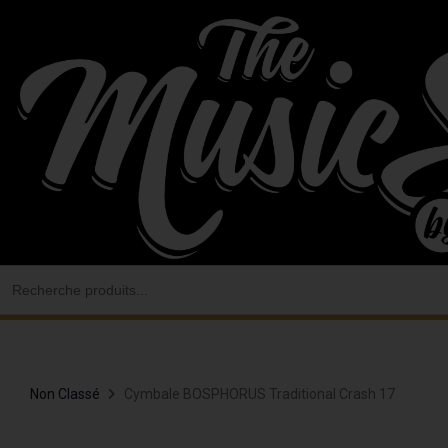
Aller
au
contenu
Search
for:
Non Classé
Cymbale BOSPHORUS Traditional Crash 17