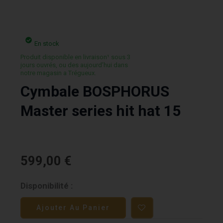
En stock
Produit disponible en livraison¹ sous 3
jours ouvrés, ou des aujourd’hui dans
notre magasin a Trégueux.
Cymbale BOSPHORUS
Master series hit hat 15
599,00
€
quantité
Disponibilité :
de
Ajouter Au Panier
Cymbale