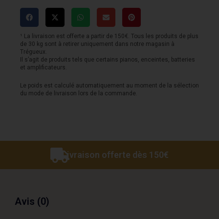
BOSPHORUS
Master
series
¹ La livraison est offerte a partir de 150€. Tous les produits de plus
de 30 kg sont à retirer uniquement dans notre magasin à
hit
Trégueux.
Il s’agit de produits tels que certains pianos, enceintes, batteries
hat
et amplificateurs.
15
Le poids est calculé automatiquement au moment de la sélection
du mode de livraison lors de la commande.
Livraison offerte dès 150€
Avis (0)