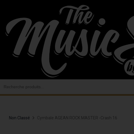
Aller
au
contenu
Search
for:
Non Classé
Cymbale AGEAN ROCK MASTER -crash 16