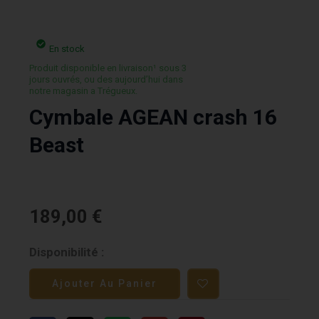
En stock
Produit disponible en livraison¹ sous 3
jours ouvrés, ou des aujourd’hui dans
notre magasin a Trégueux.
Cymbale AGEAN crash 16
Beast
189,00
€
quantité
Disponibilité :
de
Ajouter Au Panier
Cymbale
AGEAN