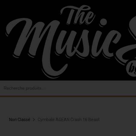
Aller
au
contenu
Search
for:
Non Classé
Cymbale AGEAN Crash 16 Beast